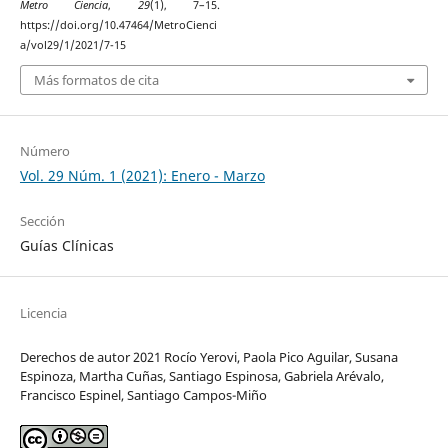
Metro Ciencia
,
29
(1), 7–15.
https://doi.org/10.47464/MetroCienci
a/vol29/1/2021/7-15
Más formatos de cita
Número
Vol. 29 Núm. 1 (2021): Enero - Marzo
Sección
Guías Clínicas
Licencia
Derechos de autor 2021 Rocío Yerovi, Paola Pico Aguilar, Susana
Espinoza, Martha Cuñas, Santiago Espinosa, Gabriela Arévalo,
Francisco Espinel, Santiago Campos-Miño