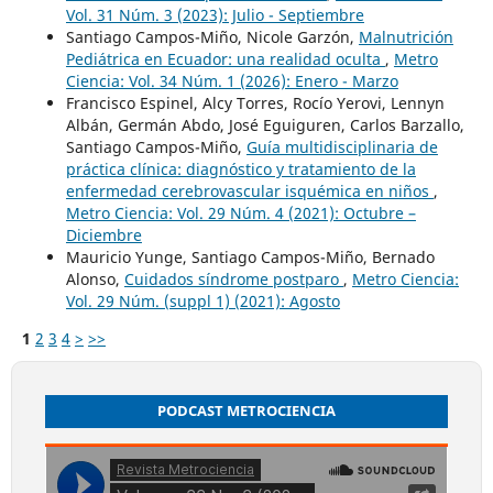
Vol. 31 Núm. 3 (2023): Julio - Septiembre
Santiago Campos-Miño, Nicole Garzón,
Malnutrición
Pediátrica en Ecuador: una realidad oculta
,
Metro
Ciencia: Vol. 34 Núm. 1 (2026): Enero - Marzo
Francisco Espinel, Alcy Torres, Rocío Yerovi, Lennyn
Albán, Germán Abdo, José Eguiguren, Carlos Barzallo,
Santiago Campos-Miño,
Guía multidisciplinaria de
práctica clínica: diagnóstico y tratamiento de la
enfermedad cerebrovascular isquémica en niños
,
Metro Ciencia: Vol. 29 Núm. 4 (2021): Octubre –
Diciembre
Mauricio Yunge, Santiago Campos-Miño, Bernado
Alonso,
Cuidados síndrome postparo
,
Metro Ciencia:
Vol. 29 Núm. (suppl 1) (2021): Agosto
1
2
3
4
>
>>
PODCAST METROCIENCIA