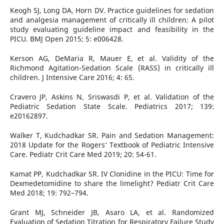
Keogh SJ, Long DA, Horn DV. Practice guidelines for sedation
and analgesia management of critically ill children: A pilot
study evaluating guideline impact and feasibility in the
PICU. BMJ Open 2015; 5: e006428.
Kerson AG, DeMaria R, Mauer E, et al. Validity of the
Richmond Agitation-Sedation Scale (RASS) in critically ill
children. J Intensive Care 2016; 4: 65.
Cravero JP, Askins N, Sriswasdi P, et al. Validation of the
Pediatric Sedation State Scale. Pediatrics 2017; 139:
e20162897.
Walker T, Kudchadkar SR. Pain and Sedation Management:
2018 Update for the Rogers’ Textbook of Pediatric Intensive
Care. Pediatr Crit Care Med 2019; 20: 54-61.
Kamat PP, Kudchadkar SR. IV Clonidine in the PICU: Time for
Dexmedetomidine to share the limelight? Pediatr Crit Care
Med 2018; 19: 792–794.
Grant MJ, Schneider JB, Asaro LA, et al. Randomized
Evaluation of Sedation Titration for Respiratory Failure Study