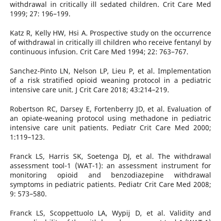
withdrawal in critically ill sedated children. Crit Care Med
1999; 27: 196–199.
Katz R, Kelly HW, Hsi A. Prospective study on the occurrence
of withdrawal in critically ill children who receive fentanyl by
continuous infusion. Crit Care Med 1994; 22: 763–767.
Sanchez-Pinto LN, Nelson LP, Lieu P, et al. Implementation
of a risk stratified opioid weaning protocol in a pediatric
intensive care unit. J Crit Care 2018; 43:214–219.
Robertson RC, Darsey E, Fortenberry JD, et al. Evaluation of
an opiate-weaning protocol using methadone in pediatric
intensive care unit patients. Pediatr Crit Care Med 2000;
1:119–123.
Franck LS, Harris SK, Soetenga DJ, et al. The withdrawal
assessment tool-1 (WAT-1): an assessment instrument for
monitoring opioid and benzodiazepine withdrawal
symptoms in pediatric patients. Pediatr Crit Care Med 2008;
9: 573–580.
Franck LS, Scoppettuolo LA, Wypij D, et al. Validity and