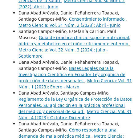
Ciencias de la Salud
,
Metro Ciencia: Vol. 30 Núm. 2
(2022): Abril - Junio
Dana Abad Arévalo, Daniel Peñaherrera Toapaxi,
Santiago Campos-Miño,
Consentimiento informado
,
Metro Ciencia: Vol. 31 Núm. 2 (2023): Abril - Junio
Santiago Campos-Miño, Estefanía Carrión, Paúl
Moscoso,
Guía de práctica clínica: soporte nutricional,
hídrico y metabólico en el niño críticamente enfermo
,
Metro Ciencia: Vol. 32 Núm. 3 (2024): Julio -
Septiembre
Dana Abad Arévalo, Daniel Peñaherrera Toapaxi,
Santiago Campos-Miño,
Bases Legales para la
Investigación Científica en Ecuador Ley orgánica de
protección de datos personales
,
Metro Ciencia: Vol. 31
Núm. 1 (2023): Enero - Marzo
Dana Abad Arévalo, Santiago Campos-Miño,
Reglamento de la Ley Orgánica de Protección de Datos
Personales. Su aplicación en la práctica profesional
del médico y personal de salud
,
Metro Ciencia: Vol. 31
Núm. 4 (2023): Octubre-Diciembre
Dana Abad Arévalo, Daniel Peñaherrera Toapaxi,
Santiago Campos-Miño,
Cómo responder a una
demanda de mala práctica médica
,
Metro Ciencia: