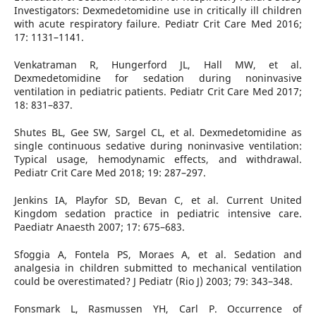
Investigators: Dexmedetomidine use in critically ill children
with acute respiratory failure. Pediatr Crit Care Med 2016;
17: 1131–1141.
Venkatraman R, Hungerford JL, Hall MW, et al.
Dexmedetomidine for sedation during noninvasive
ventilation in pediatric patients. Pediatr Crit Care Med 2017;
18: 831–837.
Shutes BL, Gee SW, Sargel CL, et al. Dexmedetomidine as
single continuous sedative during noninvasive ventilation:
Typical usage, hemodynamic effects, and withdrawal.
Pediatr Crit Care Med 2018; 19: 287–297.
Jenkins IA, Playfor SD, Bevan C, et al. Current United
Kingdom sedation practice in pediatric intensive care.
Paediatr Anaesth 2007; 17: 675–683.
Sfoggia A, Fontela PS, Moraes A, et al. Sedation and
analgesia in children submitted to mechanical ventilation
could be overestimated? J Pediatr (Rio J) 2003; 79: 343–348.
Fonsmark L, Rasmussen YH, Carl P. Occurrence of