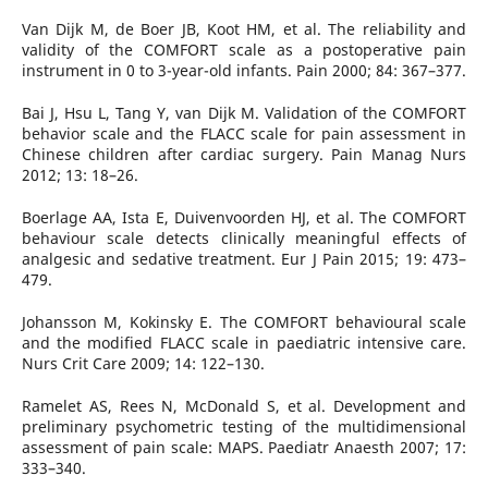
Van Dijk M, de Boer JB, Koot HM, et al. The reliability and
validity of the COMFORT scale as a postoperative pain
instrument in 0 to 3-year-old infants. Pain 2000; 84: 367–377.
Bai J, Hsu L, Tang Y, van Dijk M. Validation of the COMFORT
behavior scale and the FLACC scale for pain assessment in
Chinese children after cardiac surgery. Pain Manag Nurs
2012; 13: 18–26.
Boerlage AA, Ista E, Duivenvoorden HJ, et al. The COMFORT
behaviour scale detects clinically meaningful effects of
analgesic and sedative treatment. Eur J Pain 2015; 19: 473–
479.
Johansson M, Kokinsky E. The COMFORT behavioural scale
and the modified FLACC scale in paediatric intensive care.
Nurs Crit Care 2009; 14: 122–130.
Ramelet AS, Rees N, McDonald S, et al. Development and
preliminary psychometric testing of the multidimensional
assessment of pain scale: MAPS. Paediatr Anaesth 2007; 17:
333–340.