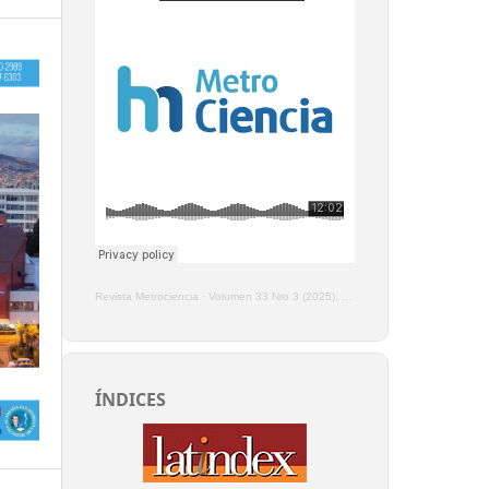
Revista Metrociencia
·
Volumen 33 Nro 3 (2025), Enero - Marzo
ÍNDICES