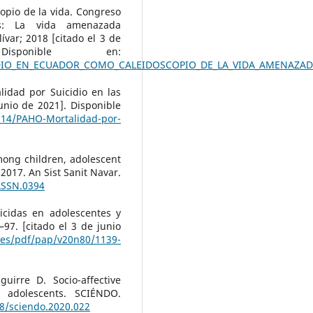
opio de la vida. Congreso
ios: La vida amenazada
ívar; 2018 [citado el 3 de
ponible en:
CIDIO_EN_ECUADOR_COMO_CALEIDOSCOPIO_DE_LA_VIDA_AMENAZADA
idad por Suicidio en las
junio de 2021]. Disponible
14/PAHO-Mortalidad-por-
mong children, adolescent
017. An Sist Sanit Navar.
ASSN.0394
icidas en adolescentes y
–97. [citado el 3 de junio
ii.es/pdf/pap/v20n80/1139-
uirre D. Socio-affective
 adolescents. SCIÉNDO.
68/sciendo.2020.022