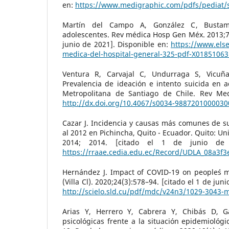
en:
https://www.medigraphic.com/pdfs/pediat/
Martín del Campo A, González C, Bustama
adolescentes. Rev médica Hosp Gen Méx. 2013;76(
junio de 2021]. Disponible en:
https://www.elsev
medica-del-hospital-general-325-pdf-X0185106
Ventura R, Carvajal C, Undurraga S, Vicuñ
Prevalencia de ideación e intento suicida en 
Metropolitana de Santiago de Chile. Rev Med
http://dx.doi.org/10.4067/s0034-988720100003
Cazar J. Incidencia y causas más comunes de su
al 2012 en Pichincha, Quito - Ecuador. Quito: Un
2014; 2014. [citado el 1 de junio de 
https://rraae.cedia.edu.ec/Record/UDLA_08a3f
Hernández J. Impact of COVID-19 on people´s m
(Villa Cl). 2020;24(3):578–94. [citado el 1 de jun
http://scielo.sld.cu/pdf/mdc/v24n3/1029-3043-
Arias Y, Herrero Y, Cabrera Y, Chibás D, Ga
psicológicas frente a la situación epidemiológ