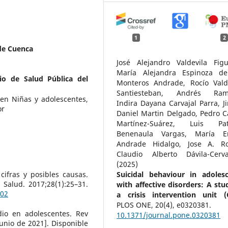
1
2
de Cuenca
José Alejandro Valdevila Figu
María Alejandra Espinoza de
rio de Salud Pública del
Monteros Andrade, Rocío Vald
Santiesteban, Andrés Ramí
en Niñas y adolescentes,
Indira Dayana Carvajal Parra, 
or
Daniel Martin Delgado, Pedro C
Martínez-Suárez, Luis Patr
Benenaula Vargas, María Em
Andrade Hidalgo, Jose A. Ro
Claudio Alberto Dávila-Cerva
(2025)
cifras y posibles causas.
Suicidal behaviour in adoles
 Salud. 2017;28(1):25–31.
with affective disorders: A stu
002
a crisis intervention unit (
PLOS ONE,
20
(4),
e0320381.
dio en adolescentes. Rev
10.1371/journal.pone.0320381
junio de 2021]. Disponible