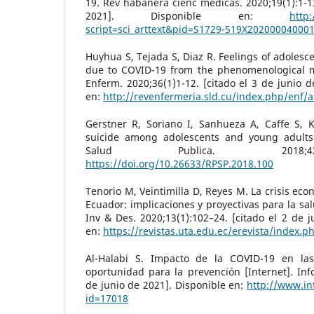
19. Rev habanera cienc médicas. 2020;19(1):1-13
2021]. Disponible en:
http:
script=sci_arttext&pid=S1729-519X20200004000
Huyhua S, Tejada S, Diaz R. Feelings of adolesce
due to COVID-19 from the phenomenological 
Enferm. 2020;36(1)1-12. [citado el 3 de junio d
en:
http://revenfermeria.sld.cu/index.php/enf/a
Gerstner R, Soriano I, Sanhueza A, Caffe S, K
suicide among adolescents and young adult
Salud Publica. 2018;42
https://doi.org/10.26633/RPSP.2018.100
Tenorio M, Veintimilla D, Reyes M. La crisis ec
Ecuador: implicaciones y proyectivas para la sa
Inv & Des. 2020;13(1):102–24. [citado el 2 de j
en:
https://revistas.uta.edu.ec/erevista/index.p
Al-Halabi S. Impacto de la COVID-19 en las
oportunidad para la prevención [Internet]. Info
de junio de 2021]. Disponible en:
http://www.in
id=17018