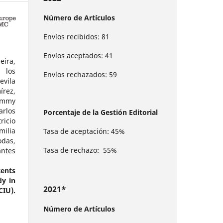
Número de Artículos
Envíos recibidos: 81
Envíos aceptados: 41
eira,
 los
Envíos rechazados: 59
evila
rez,
Jimmy
arlos
Porcentaje de la Gestión Editorial
icio
ilia
Tasa de aceptación: 45%
das,
Tasa de rechazo: 55%
ntes
cents
dy in
2021*
CIU).
Número de Artículos