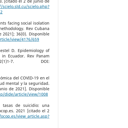
. [citado el 2 de junio de
//scielo.sld.cu/scielo.php?
12
nts facing social isolation
methodology. Rev Cubana
e 2021]; 36(0). Disponible
rticle/view/4176/659
estel D. Epidemiology of
s in Ecuador. Rev Panam
(1)1-7. DOI:
onómica del COVID-19 en el
lud mental y la seguridad.
unio de 2021]. Disponible
hp/dide/article/view/1008
 tasas de suicidio: una
cop.es. 2021 [citado el 2
focop.es/view_article.asp?