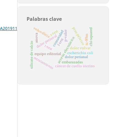
Palabras clave
20191125_32000_si9r6x
vulvodinia
piso pélvico
chi-squared
z-test
comunidad
p-value
anova
dolor perineal
tc-99m
acceso electrónico
f-test
silicato de calcio
t-test
dolor vulvar
escherichia coli
equipo editorial
dolor perianal
retratamiento
embarazadas
cáncer de cuello uterino