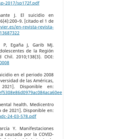
sp-2017/sp172f.pdf
nte J. El suicidio en
4):200–9. [citado el 1 de
ier.es/en-revista-revista-
313687322
a P, Egaña J, Garib MJ.
adolescentes de la Región
 Chil. 2010;138(3). DOI:
00008
icidio en el periodo 2008
iversidad de las Américas,
2021]. Disponible en:
3ef5308e86d0979ac084aca60ee
ental health. Medicentro
io de 2021]. Disponible en:
mdc-24-03-578.pdf
rcía Y. Manifestaciones
ica causada por la COVID-