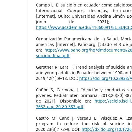
Campo L. El suicidio en ecuador como caleidosc
Internacional Cuerpos, despojos, territor
[Internet]. Quito: Universidad Andina Simón Bol
junio de 2021]; Dis
https://www.academia.edu/41060091/EL_SUI
Organización Panamericana de la Salud. Mortal
américas [Internet]. Paho.org. [citado el 3 de 
en:
https://www.paho.org/hq/dmdocuments/20
suicidio-final.pdf
Gerstner R, Lara F. Trend analysis of suicide a
and young adults in Ecuador between 1990 and 2
2019;42(1):9–18. DOI:
https://doi.org/10.23938/
Cañón S, Carmona J. Ideación y conductas su
jóvenes. Pediatr aten primaria. 2018;20(80):387
de 2021]. Disponible en:
https://scielo.isci
7632-pap-20-80-387.pdf
Castro M, Cano J, Vereau E, Vásquez A, Izag
program to reduce the risk of suicide in
2020;23(3):173–9. DOI:
http://dx.doi.org/10.172