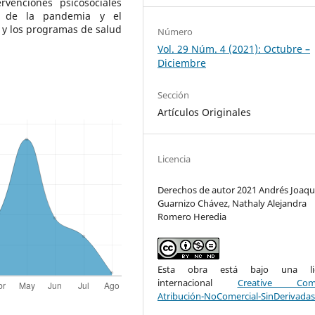
rvenciones psicosociales
es de la pandemia y el
 y los programas de salud
Número
Vol. 29 Núm. 4 (2021): Octubre –
Diciembre
Sección
Artículos Originales
Licencia
Derechos de autor 2021 Andrés Joaqu
Guarnizo Chávez, Nathaly Alejandra
Romero Heredia
Esta obra está bajo una lic
internacional
Creative Com
Atribución-NoComercial-SinDerivadas