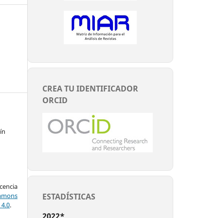
CREA TU IDENTIFICADOR
ORCID
ín
encia
ESTADÍSTICAS
mons
 4.0
.
2022*