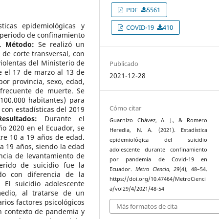
PDF
5561
ticas epidemiológicas y
COVID-19
410
l periodo de confinamiento
r.
Método:
Se realizó un
, de corte transversal, con
iolentas del Ministerio de
Publicado
 el 17 de marzo al 13 de
2021-12-28
por provincia, sexo, edad,
frecuente de muerte. Se
 100.000 habitantes) para
Cómo citar
con estadísticas del 2019
Resultados:
Durante el
Guarnizo Chávez, A. J., & Romero
ño 2020 en el Ecuador, se
Heredia, N. A. (2021). Estadística
tre 10 a 19 años de edad.
epidemiológica del suicidio
a 19 años, siendo la edad
adolescente durante confinamiento
ncia de levantamiento de
por pandemia de Covid-19 en
rido de suicidio fue la
Ecuador.
Metro Ciencia
,
29
(4), 48–54.
do con diferencia de la
https://doi.org/10.47464/MetroCienci
:
El suicidio adolescente
a/vol29/4/2021/48-54
edio, al tratarse de un
rios factores psicológicos
Más formatos de cita
n contexto de pandemia y