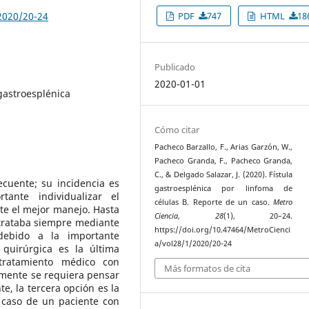
PDF
747
HTML
18
2020/20-24
Publicado
2020-01-01
 gastroesplénica
Cómo citar
Pacheco Barzallo, F., Arias Garzón, W.,
Pacheco Granda, F., Pacheco Granda,
C., & Delgado Salazar, J. (2020). Fístula
ecuente; su incidencia es
gastroesplénica por linfoma de
tante individualizar el
células B. Reporte de un caso.
Metro
nte el mejor manejo. Hasta
Ciencia
,
28
(1), 20–24.
 trataba siempre mediante
https://doi.org/10.47464/MetroCienci
debido a la importante
a/vol28/1/2020/20-24
 quirúrgica es la última
 tratamiento médico con
Más formatos de cita
emente se requiera pensar
e, la tercera opción es la
 caso de un paciente con