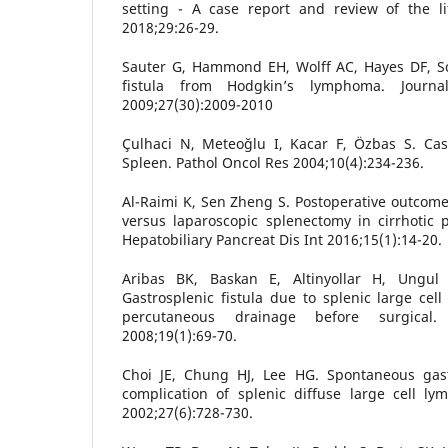
setting - A case report and review of the l
2018;29:26-29.
Sauter G, Hammond EH, Wolff AC, Hayes DF, Sc
fistula from Hodgkin’s lymphoma. Journa
2009;27(30):2009-2010
Çulhaci N, Meteoğlu I, Kacar F, Özbas S. Cas
Spleen. Pathol Oncol Res 2004;10(4):234-236.
Al-Raimi K, Sen Zheng S. Postoperative outcom
versus laparoscopic splenectomy in cirrhotic p
Hepatobiliary Pancreat Dis Int 2016;15(1):14-20.
Aribas BK, Baskan E, Altinyollar H, Ungul
Gastrosplenic fistula due to splenic large ce
percutaneous drainage before surgical.
2008;19(1):69-70.
Choi JE, Chung HJ, Lee HG. Spontaneous gastr
complication of splenic diffuse large cell 
2002;27(6):728-730.