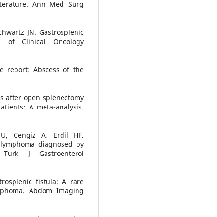
iterature. Ann Med Surg
hwartz JN. Gastrosplenic
l of Clinical Oncology
e report: Abscess of the
es after open splenectomy
atients: A meta-analysis.
 U, Cengiz A, Erdil HF.
ll lymphoma diagnosed by
 Turk J Gastroenterol
osplenic fistula: A rare
lymphoma. Abdom Imaging