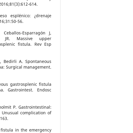
2016;81(3):612-614.
so esplénico: ¿drenaje
16;31:50-56.
, Ceballos-Esparragón J,
ez JR. Massive upper
splenic fistula. Rev Esp
, Bedirli A. Spontaneous
oma: Surgical management.
ous gastrosplenic fistula
a. Gastrointest. Endosc
lmit P. Gastrointestinal:
: Unusual complication of
1163.
 fistula in the emergency