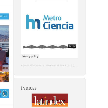
Revista Metrociencia
·
Volumen 33 Nro 3 (2025), Enero - Marzo
ÍNDICES