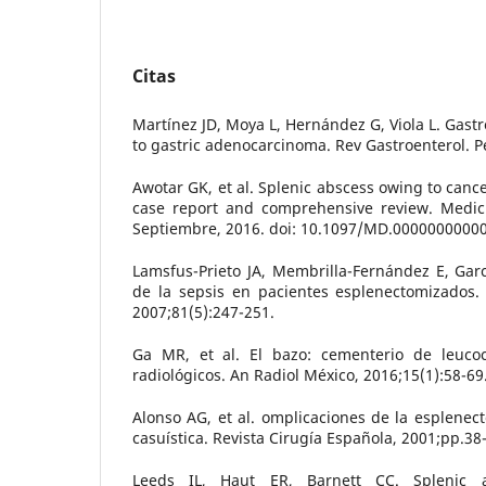
Citas
Martínez JD, Moya L, Hernández G, Viola L. Gastr
to gastric adenocarcinoma. Rev Gastroenterol. P
Awotar GK, et al. Splenic abscess owing to cance
case report and comprehensive review. Medic
Septiembre, 2016. doi: 10.1097/MD.0000000000
Lamsfus-Prieto JA, Membrilla-Fernández E, Gar
de la sepsis en pacientes esplenectomizados. 
2007;81(5):247-251.
Ga MR, et al. El bazo: cementerio de leucoc
radiológicos. An Radiol México, 2016;15(1):58-69
Alonso AG, et al. omplicaciones de la esplenect
casuística. Revista Cirugía Española, 2001;pp.38
Leeds IL, Haut ER, Barnett CC. Splenic 