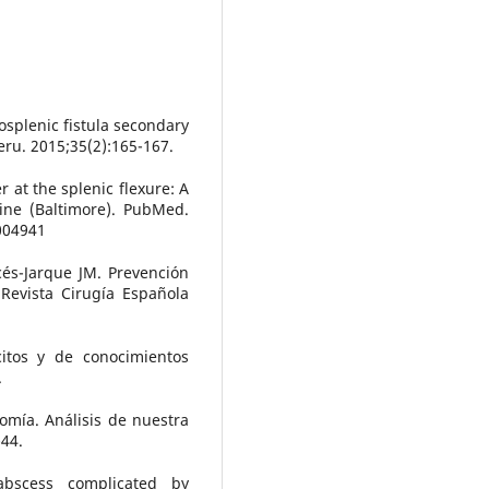
osplenic fistula secondary
eru. 2015;35(2):165-167.
r at the splenic flexure: A
ine (Baltimore). PubMed.
004941
cés-Jarque JM. Prevención
Revista Cirugía Española
itos y de conocimientos
.
omía. Análisis de nuestra
-44.
abscess complicated by