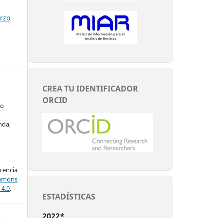
arzo
CREA TU IDENTIFICADOR
ORCID
co
nda,
encia
mons
 4.0
.
ESTADÍSTICAS
2022*