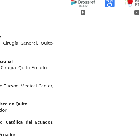
0
4
o
 Cirugía General, Quito-
acional
 Cirugía, Quito-Ecuador
de Tucson Medical Center,
isco de Quito
dor
ad Católica del Ecuador,
-Ecuador