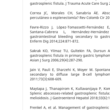
gastrosplenic fistula. J Trauma Acute Care Surg 
Correa JC, Morales CH, Sanabria ÁE. Absce
percutáneo o esplenectomía? Rev Colomb Cir 20
Favre-Rizzo J, López-Tomassetti-Fernández E
Santana-Cabrera L, Hernández-Hernánd
gastrointestinal bleeding secondary to gastro
Enferm Dig 2014;224:871-872.
Sakrak KO, Yilmaz TU, Gultekin FA, Dursun A
gastrosplenic fistula in primary gastric lymph
Asian J Surg 2006;29(4):287-290.
Jain V, Pauli E, Sharzehi K, Moyer M. Spontane
secondary to diffuse large B-cell lymphom
2011;73(3):608-609.
Maytapa J, Thanapirom K, Kullavanijaya P, Komo
Splenic abscesses-related gastrosplenic fistula
melioidosis. J Gastroenterol Hepatol 2018;33(6):
Frenkel A, et al. Management of gastrosplenic