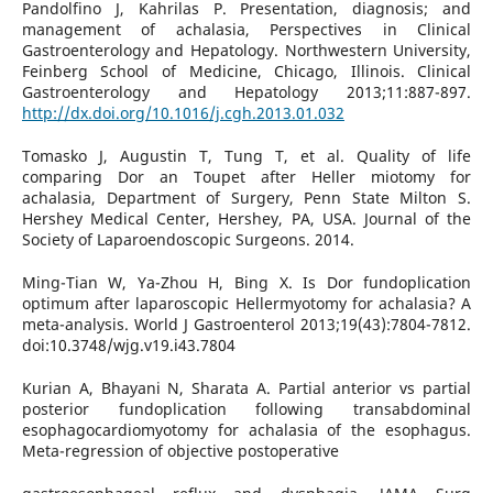
Pandolfino J, Kahrilas P. Presentation, diagnosis; and
management of achalasia, Perspectives in Clinical
Gastroenterology and Hepatology. Northwestern University,
Feinberg School of Medicine, Chicago, Illinois. Clinical
Gastroenterology and Hepatology 2013;11:887-897.
http://dx.doi.org/10.1016/j.cgh.2013.01.032
Tomasko J, Augustin T, Tung T, et al. Quality of life
comparing Dor an Toupet after Heller miotomy for
achalasia, Department of Surgery, Penn State Milton S.
Hershey Medical Center, Hershey, PA, USA. Journal of the
Society of Laparoendoscopic Surgeons. 2014.
Ming-Tian W, Ya-Zhou H, Bing X. Is Dor fundoplication
optimum after laparoscopic Hellermyotomy for achalasia? A
meta-analysis. World J Gastroenterol 2013;19(43):7804-7812.
doi:10.3748/wjg.v19.i43.7804
Kurian A, Bhayani N, Sharata A. Partial anterior vs partial
posterior fundoplication following transabdominal
esophagocardiomyotomy for achalasia of the esophagus.
Meta-regression of objective postoperative