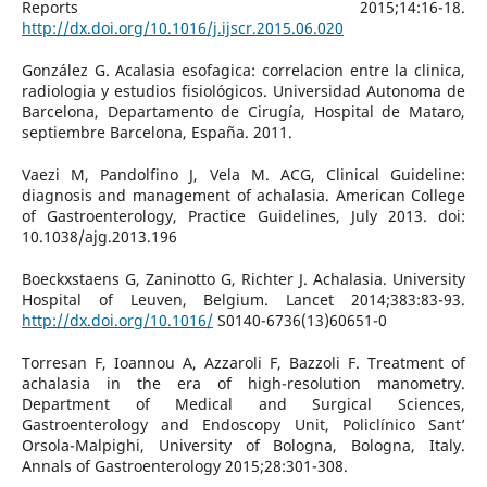
Reports 2015;14:16-18.
http://dx.doi.org/10.1016/j.ijscr.2015.06.020
González G. Acalasia esofagica: correlacion entre la clinica,
radiologia y estudios fisiológicos. Universidad Autonoma de
Barcelona, Departamento de Cirugía, Hospital de Mataro,
septiembre Barcelona, España. 2011.
Vaezi M, Pandolfino J, Vela M. ACG, Clinical Guideline:
diagnosis and management of achalasia. American College
of Gastroenterology, Practice Guidelines, July 2013. doi:
10.1038/ajg.2013.196
Boeckxstaens G, Zaninotto G, Richter J. Achalasia. University
Hospital of Leuven, Belgium. Lancet 2014;383:83-93.
http://dx.doi.org/10.1016/
S0140-6736(13)60651-0
Torresan F, Ioannou A, Azzaroli F, Bazzoli F. Treatment of
achalasia in the era of high-resolution manometry.
Department of Medical and Surgical Sciences,
Gastroenterology and Endoscopy Unit, Policlínico Sant’
Orsola-Malpighi, University of Bologna, Bologna, Italy.
Annals of Gastroenterology 2015;28:301-308.