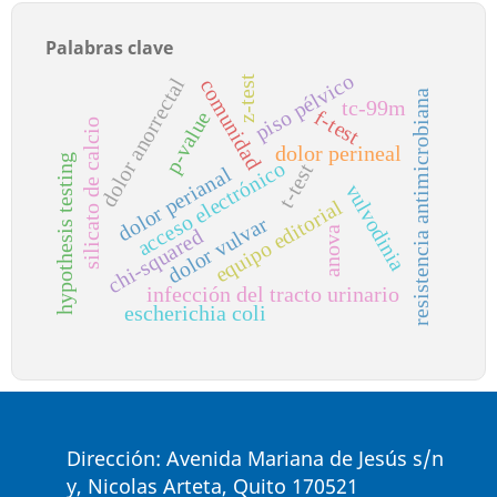
Palabras clave
piso pélvico
z-test
dolor anorrectal
comunidad
resistencia antimicrobiana
tc-99m
f-test
p-value
silicato de calcio
dolor perineal
hypothesis testing
acceso electrónico
t-test
dolor perianal
vulvodinia
equipo editorial
dolor vulvar
anova
chi-squared
infección del tracto urinario
escherichia coli
Dirección: Avenida Mariana de Jesús s/n
y, Nicolas Arteta, Quito 170521