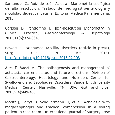
Santander C., Ruiz de León A, et al. Manometría esofágica
de alta resolución, Tratado de neurogastroenterología y
motilidad digestiva. Lacima. Editorial Médica Panamericana.
2015.
Carlson D, Pandolfino J. High-Resolution Manometry in
Clinical Practice. Gastroenterology & Hepatology
2015;11(6):374-384.
Bowers S. Esophageal Motility Disorders (article in press).
Surg Clin N Am 2015).
http://dx.doi.org/10.1016/j.suc.2015.02.003
Ates F, Vaezi M. The pathogenesis and management of
achalasia: current status and future directions. Division of
Gastroenterology, Hepatology, and Nutrition, Center for
Swallowing and Esophageal Disorders. Vanderbilt University
Medical Center, Nashville, TN, USA. Gut and Liver
2015;9(4):449-463.
Moritz J, Foltys D, Scheuermann U, et al. Achalasia with
megaesophagus and tracheal compression in a young
patient: a case report. International Journal of Surgery Case