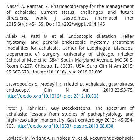
Nassri A, Ramzan Z. Pharmacotherapy for the management
of achalasia: Current status, challenges and future
directions, World J Gastrointest Pharmacol Ther
2015;6(4):145-155. Doi: 10.4292/wjgpt.v6.i4.145
Allaix M, Patti M et al. Endoscopic dilatation, Heller
myotomy, and peroral endoscopic myotomy treatment
modalities for achalasia. Center for Esophageal Diseases,
Department of Surgery, University of Chicago, Pritzker
School of Medicine, 5841 South Maryland Avenue, MC 50 5,
Room G-207, Chicago, IL 60637, USA. Surg Clin N Am 2015;
95:567-578. doi.org/10.1016/j.suc.2015.02.009
Stavropoulos S, Modayil R, Friedel D. Achalasia. gastrointest
endoscopy. Clin N Am 2013;23:53-75.
http://dx.doi.org/10.1016/j.giec.2012.10.008
Peter J, Kahrilas1, Guy Boeckxstaens. The spectrum of
achalasia: lessons from studies of pathophysiology and
high-resolution manometry. Gastroenterology 2013;145:954-
965.
http://dx.doi.org/10.1053/j.gastro.2013.08.038
Loviscek M, Wright A, Hinojosa M, et al. Recurrent dysphagia