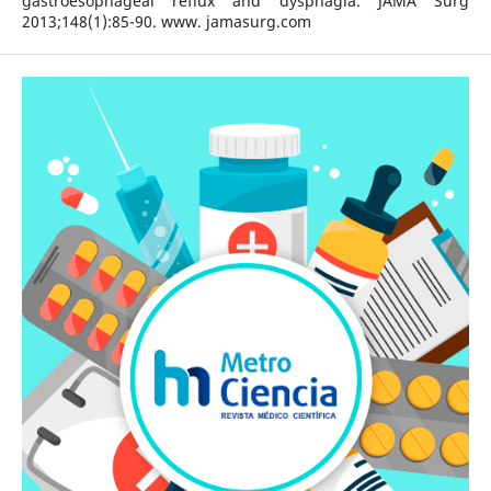
gastroesophageal reflux and dysphagia. JAMA Surg
2013;148(1):85-90. www. jamasurg.com