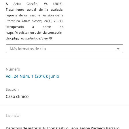
& Arias Garzón, W. (2016).
Tratamiento actual de la acalasia,
reporte de un caso y revisión de la
literatura.
Metro Ciencia
,
24
(1), 25–30.
Recuperado a partir de
https://revistametrociencia.com.ec/in
dex.php/revista/article/view/9
Más formatos de cita
Número
Vol. 24 Núm. 1 (2016): Junio
Sección
Caso clínico
Licencia
Derechos de autor 2016 Jhon Castillo León, Felipe Pacheco Barzallo,