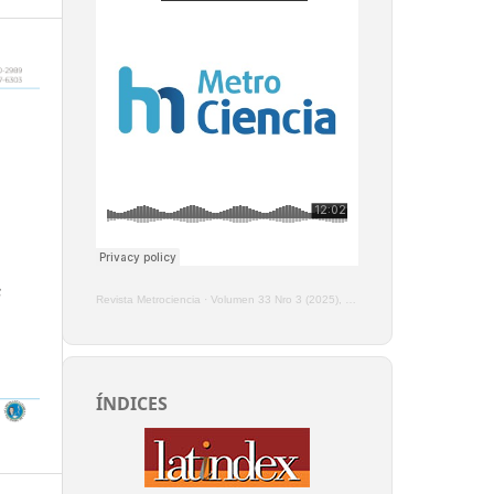
Revista Metrociencia
·
Volumen 33 Nro 3 (2025), Enero - Marzo
ÍNDICES