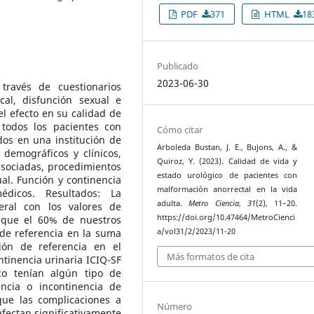
PDF
371
HTML
18
Publicado
2023-06-30
 través de cuestionarios
cal, disfunción sexual e
l efecto en su calidad de
todos los pacientes con
Cómo citar
os en una institución de
Arboleda Bustan, J. E., Bujons, A., &
 demográficos y clínicos,
Quiroz, Y. (2023). Calidad de vida y
asociadas, procedimientos
estado urológico de pacientes con
ual. Función y continencia
malformación anorrectal en la vida
édicos. Resultados: La
adulta.
Metro Ciencia
,
31
(2), 11–20.
ral con los valores de
https://doi.org/10.47464/MetroCienci
 que el 60% de nuestros
de referencia en la suma
a/vol31/2/2023/11-20
ión de referencia en el
Más formatos de cita
tinencia urinaria ICIQ-SF
co tenían algún tipo de
encia o incontinencia de
ue las complicaciones a
Número
afectan significativamente