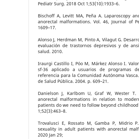
Pediatr Surg. 2018 Oct 1;53(10):1933–6.
Bischoff A, Levitt MA, Peña A. Laparoscopy and
anorectal malformations. Vol. 46, Journal of Pe
1609–17.
Alonso J, Herdman M, Pinto A, Vilagut G. Desarr
evaluación de trastornos depresivos y de an
salud. 2010.
Iraurgi Castillo I, Póo M, Márkez Alonso I. Valo
sf-36 aplicado a usuarios de programas d
referencia para la Comunidad Autónoma Vasca. 
de Salud Pública. 2004. p. 609–21.
Danielson J, Karlbom U, Graf W, Wester T.
anorectal malformations in relation to moder
patients do we need to follow beyond childhood?
1;52(3):463–8.
Trovalusci E, Rossato M, Gamba P, Midrio P.
sexuality in adult patients with anorectal malf
2020 Jan 29;