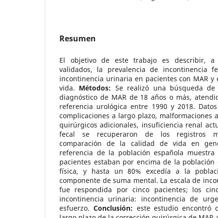
Resumen
El objetivo de este trabajo es describir, a
validados, la prevalencia de incontinencia fe
incontinencia urinaria en pacientes con MAR y e
vida.
Métodos:
Se realizó una búsqueda de 
diagnóstico de MAR de 18 años o más, atendid
referencia urológica entre 1990 y 2018. Datos
complicaciones a largo plazo, malformaciones 
quirúrgicos adicionales, insuficiencia renal act
fecal se recuperaron de los registros m
comparación de la calidad de vida en gene
referencia de la población española muestra
pacientes estaban por encima de la población 
física, y hasta un 80% excedía a la poblac
componente de suma mental. La escala de incon
fue respondida por cinco pacientes; los cin
incontinencia urinaria: incontinencia de urg
esfuerzo.
Conclusión:
este estudio encontró q
largo plazo de la corrección quirúrgica de MAR 