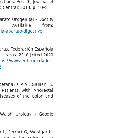
ions. Vol. 20, Journal of
 Central; 2014. p. 10–5.
rato Urogenital - Docsity
. Available from:
a-aparato-digestivo-
ras. Federación Española
s raras. 2016 [cited 2020
tps://www.enfermedades-
?
tanakis V V., Giuliani S.
Patients with Anorectal
Diseases of the Colon and
-Walsh Urology - Google
 L, Ferrari G, Westgarth-
hange in the setup of an