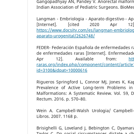
Gangopadhyay AN, Pandey V. Anorectal malformat
Indian Association of Pediatric Surgeons. BioMed
Langman - Embriologia - Aparato digestivo - Apa
[Internet]. [cited 2020 Apr 12]
https://www.docsity.com/es/langman-embriologi
aparato-urogenital/2626748/
FEDER- Federación Española de enfermedades ra
de enfermedades raras [Internet]. Enfermedade
Apr 12]. Available from:
ht
raras.org/index.php/component/content/article
id=3100&idpat=10000616
Rigueros Springford L, Connor MJ, Jones K, Kape
Prevalence of Active Long-term Problems in 
Malformations: A Systematic Review. Vol. 59, 
Rectum. 2016. p. 570–80.
Wein A. Campbell-Walsh Urologia/ Campbell
Libros. 2007. 1168 p.
Brisighelli G, Loveland J, Bebington C, Dyamara
Taylor C. Do social circumstances dictate a c