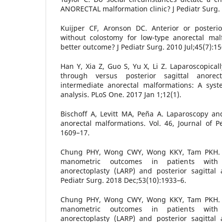
ANORECTAL malformation clinic? J Pediatr Surg.
Kuijper CF, Aronson DC. Anterior or posterior
without colostomy for low-type anorectal ma
better outcome? J Pediatr Surg. 2010 Jul;45(7):1
Han Y, Xia Z, Guo S, Yu X, Li Z. Laparoscopicall
through versus posterior sagittal anore
intermediate anorectal malformations: A sys
analysis. PLoS One. 2017 Jan 1;12(1).
Bischoff A, Levitt MA, Peña A. Laparoscopy and
anorectal malformations. Vol. 46, Journal of Pe
1609–17.
Chung PHY, Wong CWY, Wong KKY, Tam PKH. A
manometric outcomes in patients with 
anorectoplasty (LARP) and posterior sagittal 
Pediatr Surg. 2018 Dec;53(10):1933–6.
Chung PHY, Wong CWY, Wong KKY, Tam PKH. A
manometric outcomes in patients with 
anorectoplasty (LARP) and posterior sagittal 