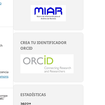
o
CREA TU IDENTIFICADOR
th
ORCID
encia
mons
ESTADÍSTICAS
2022*