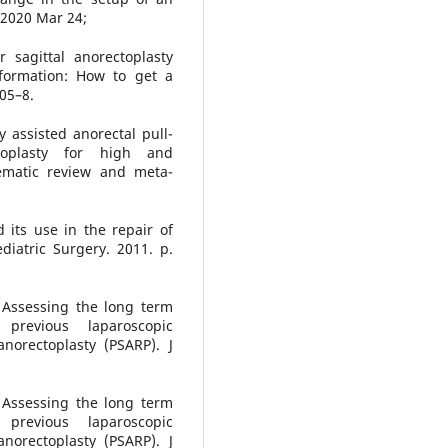
 2020 Mar 24;
 sagittal anorectoplasty
lformation: How to get a
505–8.
y assisted anorectal pull-
ctoplasty for high and
tematic review and meta-
 its use in the repair of
diatric Surgery. 2011. p.
ssessing the long term
previous laparoscopic
anorectoplasty (PSARP). J
ssessing the long term
previous laparoscopic
anorectoplasty (PSARP). J