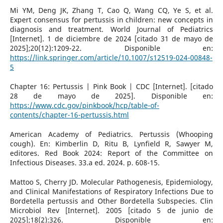
Mi YM, Deng JK, Zhang T, Cao Q, Wang CQ, Ye S, et al.
Expert consensus for pertussis in children: new concepts in
diagnosis and treatment. World Journal of Pediatrics
[Internet]. 1 de diciembre de 2024 [citado 31 de mayo de
2025];20(12):1209-22. Disponible en:
https://link.springer.com/article/10.1007/s12519-024-00848-
5
Chapter 16: Pertussis | Pink Book | CDC [Internet]. [citado
28 de mayo de 2025]. Disponible en:
https://www.cdc.gov/pinkbook/hcp/table-of-
contents/chapter-16-pertussis.html
American Academy of Pediatrics. Pertussis (Whooping
cough). En: Kimberlin D, Ritu B, Lynfield R, Sawyer M,
editores. Red Book 2024: Report of the Committee on
Infectious Diseases. 33.a ed. 2024. p. 608-15.
Mattoo S, Cherry JD. Molecular Pathogenesis, Epidemiology,
and Clinical Manifestations of Respiratory Infections Due to
Bordetella pertussis and Other Bordetella Subspecies. Clin
Microbiol Rev [Internet]. 2005 [citado 5 de junio de
2025];18(2):326. Disponible en: