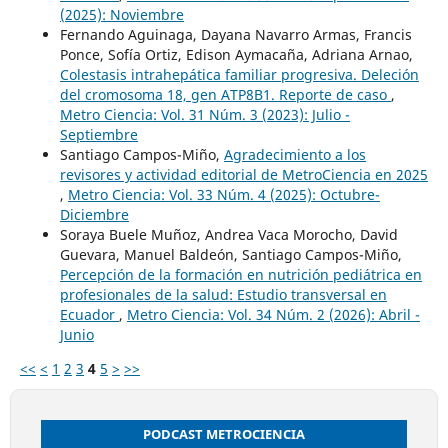
(2025): Noviembre
Fernando Aguinaga, Dayana Navarro Armas, Francis
Ponce, Sofía Ortiz, Edison Aymacaña, Adriana Arnao,
Colestasis intrahepática familiar progresiva. Deleción
del cromosoma 18, gen ATP8B1. Reporte de caso
,
Metro Ciencia: Vol. 31 Núm. 3 (2023): Julio -
Septiembre
Santiago Campos-Miño,
Agradecimiento a los
revisores y actividad editorial de MetroCiencia en 2025
,
Metro Ciencia: Vol. 33 Núm. 4 (2025): Octubre-
Diciembre
Soraya Buele Muñoz, Andrea Vaca Morocho, David
Guevara, Manuel Baldeón, Santiago Campos-Miño,
Percepción de la formación en nutrición pediátrica en
profesionales de la salud: Estudio transversal en
Ecuador
,
Metro Ciencia: Vol. 34 Núm. 2 (2026): Abril -
Junio
<<
<
1
2
3
4
5
>
>>
PODCAST METROCIENCIA