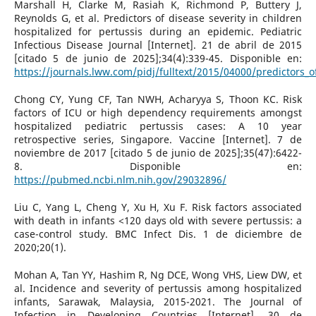
Marshall H, Clarke M, Rasiah K, Richmond P, Buttery J,
Reynolds G, et al. Predictors of disease severity in children
hospitalized for pertussis during an epidemic. Pediatric
Infectious Disease Journal [Internet]. 21 de abril de 2015
[citado 5 de junio de 2025];34(4):339-45. Disponible en:
https://journals.lww.com/pidj/fulltext/2015/04000/predictors_o
Chong CY, Yung CF, Tan NWH, Acharyya S, Thoon KC. Risk
factors of ICU or high dependency requirements amongst
hospitalized pediatric pertussis cases: A 10 year
retrospective series, Singapore. Vaccine [Internet]. 7 de
noviembre de 2017 [citado 5 de junio de 2025];35(47):6422-
8. Disponible en:
https://pubmed.ncbi.nlm.nih.gov/29032896/
Liu C, Yang L, Cheng Y, Xu H, Xu F. Risk factors associated
with death in infants <120 days old with severe pertussis: a
case-control study. BMC Infect Dis. 1 de diciembre de
2020;20(1).
Mohan A, Tan YY, Hashim R, Ng DCE, Wong VHS, Liew DW, et
al. Incidence and severity of pertussis among hospitalized
infants, Sarawak, Malaysia, 2015-2021. The Journal of
Infection in Developing Countries [Internet]. 30 de