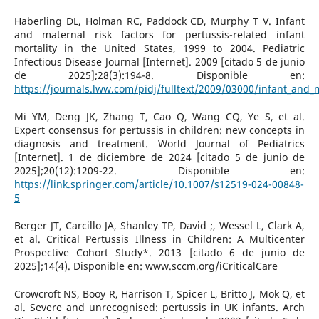
Haberling DL, Holman RC, Paddock CD, Murphy T V. Infant
and maternal risk factors for pertussis-related infant
mortality in the United States, 1999 to 2004. Pediatric
Infectious Disease Journal [Internet]. 2009 [citado 5 de junio
de 2025];28(3):194-8. Disponible en:
https://journals.lww.com/pidj/fulltext/2009/03000/infant_and_m
Mi YM, Deng JK, Zhang T, Cao Q, Wang CQ, Ye S, et al.
Expert consensus for pertussis in children: new concepts in
diagnosis and treatment. World Journal of Pediatrics
[Internet]. 1 de diciembre de 2024 [citado 5 de junio de
2025];20(12):1209-22. Disponible en:
https://link.springer.com/article/10.1007/s12519-024-00848-
5
Berger JT, Carcillo JA, Shanley TP, David ;, Wessel L, Clark A,
et al. Critical Pertussis Illness in Children: A Multicenter
Prospective Cohort Study*. 2013 [citado 6 de junio de
2025];14(4). Disponible en: www.sccm.org/iCriticalCare
Crowcroft NS, Booy R, Harrison T, Spicer L, Britto J, Mok Q, et
al. Severe and unrecognised: pertussis in UK infants. Arch