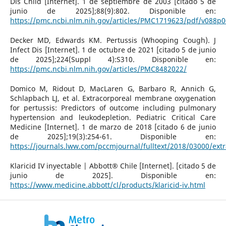
Dis Child [Internet]. 1 de septiembre de 2003 [citado 5 de
junio de 2025];88(9):802. Disponible en:
https://pmc.ncbi.nlm.nih.gov/articles/PMC1719623/pdf/v088p0
Decker MD, Edwards KM. Pertussis (Whooping Cough). J
Infect Dis [Internet]. 1 de octubre de 2021 [citado 5 de junio
de 2025];224(Suppl 4):S310. Disponible en:
https://pmc.ncbi.nlm.nih.gov/articles/PMC8482022/
Domico M, Ridout D, MacLaren G, Barbaro R, Annich G,
Schlapbach LJ, et al. Extracorporeal membrane oxygenation
for pertussis: Predictors of outcome including pulmonary
hypertension and leukodepletion. Pediatric Critical Care
Medicine [Internet]. 1 de marzo de 2018 [citado 6 de junio
de 2025];19(3):254-61. Disponible en:
https://journals.lww.com/pccmjournal/fulltext/2018/03000/ex
Klaricid IV inyectable | Abbott® Chile [Internet]. [citado 5 de
junio de 2025]. Disponible en:
https://www.medicine.abbott/cl/products/klaricid-iv.html