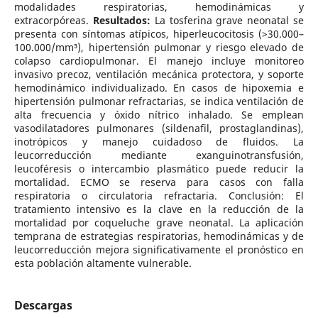
modalidades respiratorias, hemodinámicas y
extracorpóreas.
Resultados:
La tosferina grave neonatal se
presenta con síntomas atípicos, hiperleucocitosis (>30.000–
100.000/mm³), hipertensión pulmonar y riesgo elevado de
colapso cardiopulmonar. El manejo incluye monitoreo
invasivo precoz, ventilación mecánica protectora, y soporte
hemodinámico individualizado. En casos de hipoxemia e
hipertensión pulmonar refractarias, se indica ventilación de
alta frecuencia y óxido nítrico inhalado. Se emplean
vasodilatadores pulmonares (sildenafil, prostaglandinas),
inotrópicos y manejo cuidadoso de fluidos. La
leucorreducción mediante exanguinotransfusión,
leucoféresis o intercambio plasmático puede reducir la
mortalidad. ECMO se reserva para casos con falla
respiratoria o circulatoria refractaria. Conclusión: El
tratamiento intensivo es la clave en la reducción de la
mortalidad por coqueluche grave neonatal. La aplicación
temprana de estrategias respiratorias, hemodinámicas y de
leucorreducción mejora significativamente el pronóstico en
esta población altamente vulnerable.
Descargas