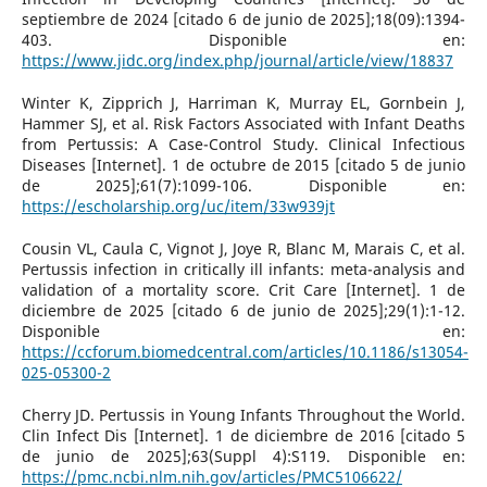
septiembre de 2024 [citado 6 de junio de 2025];18(09):1394-
403. Disponible en:
https://www.jidc.org/index.php/journal/article/view/18837
Winter K, Zipprich J, Harriman K, Murray EL, Gornbein J,
Hammer SJ, et al. Risk Factors Associated with Infant Deaths
from Pertussis: A Case-Control Study. Clinical Infectious
Diseases [Internet]. 1 de octubre de 2015 [citado 5 de junio
de 2025];61(7):1099-106. Disponible en:
https://escholarship.org/uc/item/33w939jt
Cousin VL, Caula C, Vignot J, Joye R, Blanc M, Marais C, et al.
Pertussis infection in critically ill infants: meta-analysis and
validation of a mortality score. Crit Care [Internet]. 1 de
diciembre de 2025 [citado 6 de junio de 2025];29(1):1-12.
Disponible en:
https://ccforum.biomedcentral.com/articles/10.1186/s13054-
025-05300-2
Cherry JD. Pertussis in Young Infants Throughout the World.
Clin Infect Dis [Internet]. 1 de diciembre de 2016 [citado 5
de junio de 2025];63(Suppl 4):S119. Disponible en:
https://pmc.ncbi.nlm.nih.gov/articles/PMC5106622/