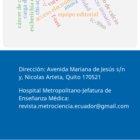
silicato de calcio
escherichia coli
acceso electrónico
anova
equipo editorial
f-test
tc-99m
Dirección: Avenida Mariana de Jesús s/n
y, Nicolas Arteta, Quito 170521
Hospital Metropolitano-Jefatura de
Enseñanza Médica:
revista.metrociencia.ecuador@gmail.com