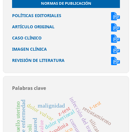
NORMAS DE PUBLICACIÓN
POLÍTICAS EDITORIALES
ARTÍCULO ORIGINAL
CASO CLÍNICO
IMAGEN CLÍNICA
REVISIÓN DE LITERATURA
Palabras clave
infección del tracto urinario
t-test
carga de enfermedad
cáncer de cuello uterino
dolor vulvar
malignidad
retratamiento
z-test
dolor perineal
comunidad
chi-squared
p-value
vulvodinia