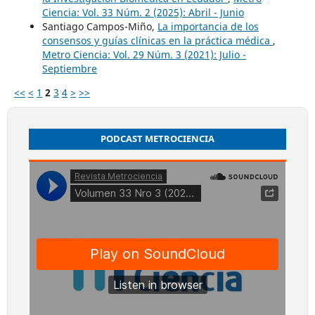
Ciencia: Vol. 33 Núm. 2 (2025): Abril - Junio
Santiago Campos-Miño,
La importancia de los
consensos y guías clínicas en la práctica médica
,
Metro Ciencia: Vol. 29 Núm. 3 (2021): Julio -
Septiembre
<<
<
1
2
3
4
>
>>
PODCAST METROCIENCIA