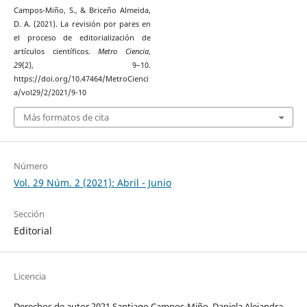
Campos-Miño, S., & Briceño Almeida,
D. A. (2021). La revisión por pares en
el proceso de editorialización de
artículos científicos.
Metro Ciencia
,
29
(2), 9–10.
https://doi.org/10.47464/MetroCienci
a/vol29/2/2021/9-10
Más formatos de cita
Número
Vol. 29 Núm. 2 (2021): Abril - Junio
Sección
Editorial
Licencia
Derechos de autor 2021 Santiago Campos-Miño, Daniela Alejandra