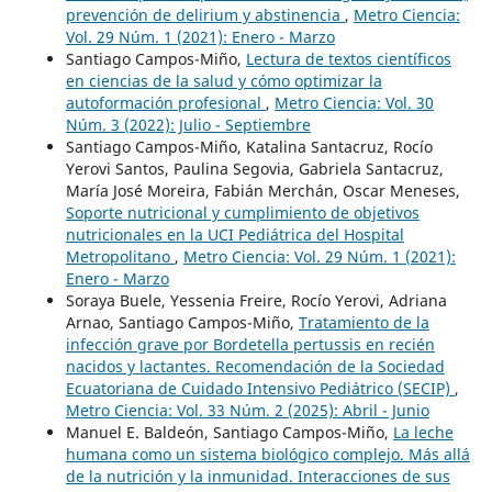
prevención de delirium y abstinencia
,
Metro Ciencia:
Vol. 29 Núm. 1 (2021): Enero - Marzo
Santiago Campos-Miño,
Lectura de textos científicos
en ciencias de la salud y cómo optimizar la
autoformación profesional
,
Metro Ciencia: Vol. 30
Núm. 3 (2022): Julio - Septiembre
Santiago Campos-Miño, Katalina Santacruz, Rocío
Yerovi Santos, Paulina Segovia, Gabriela Santacruz,
María José Moreira, Fabián Merchán, Oscar Meneses,
Soporte nutricional y cumplimiento de objetivos
nutricionales en la UCI Pediátrica del Hospital
Metropolitano
,
Metro Ciencia: Vol. 29 Núm. 1 (2021):
Enero - Marzo
Soraya Buele, Yessenia Freire, Rocío Yerovi, Adriana
Arnao, Santiago Campos-Miño,
Tratamiento de la
infección grave por Bordetella pertussis en recién
nacidos y lactantes. Recomendación de la Sociedad
Ecuatoriana de Cuidado Intensivo Pediátrico (SECIP)
,
Metro Ciencia: Vol. 33 Núm. 2 (2025): Abril - Junio
Manuel E. Baldeón, Santiago Campos-Miño,
La leche
humana como un sistema biológico complejo. Más allá
de la nutrición y la inmunidad. Interacciones de sus