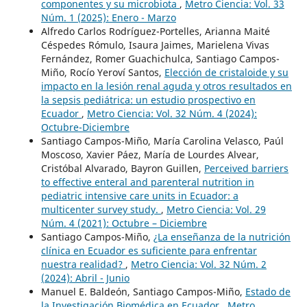
componentes y su microbiota
,
Metro Ciencia: Vol. 33
Núm. 1 (2025): Enero - Marzo
Alfredo Carlos Rodríguez-Portelles, Arianna Maité
Céspedes Rómulo, Isaura Jaimes, Marielena Vivas
Fernández, Romer Guachichulca, Santiago Campos-
Miño, Rocío Yeroví Santos,
Elección de cristaloide y su
impacto en la lesión renal aguda y otros resultados en
la sepsis pediátrica: un estudio prospectivo en
Ecuador
,
Metro Ciencia: Vol. 32 Núm. 4 (2024):
Octubre-Diciembre
Santiago Campos-Miño, María Carolina Velasco, Paúl
Moscoso, Xavier Páez, María de Lourdes Alvear,
Cristóbal Alvarado, Bayron Guillen,
Perceived barriers
to effective enteral and parenteral nutrition in
pediatric intensive care units in Ecuador: a
multicenter survey study.
,
Metro Ciencia: Vol. 29
Núm. 4 (2021): Octubre – Diciembre
Santiago Campos-Miño,
¿La enseñanza de la nutrición
clínica en Ecuador es suficiente para enfrentar
nuestra realidad?
,
Metro Ciencia: Vol. 32 Núm. 2
(2024): Abril - Junio
Manuel E. Baldeón, Santiago Campos-Miño,
Estado de
la Investigación Biomédica en Ecuador
,
Metro