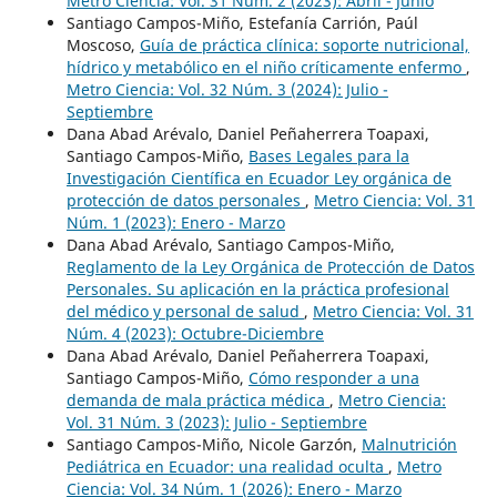
Metro Ciencia: Vol. 31 Núm. 2 (2023): Abril - Junio
Santiago Campos-Miño, Estefanía Carrión, Paúl
Moscoso,
Guía de práctica clínica: soporte nutricional,
hídrico y metabólico en el niño críticamente enfermo
,
Metro Ciencia: Vol. 32 Núm. 3 (2024): Julio -
Septiembre
Dana Abad Arévalo, Daniel Peñaherrera Toapaxi,
Santiago Campos-Miño,
Bases Legales para la
Investigación Científica en Ecuador Ley orgánica de
protección de datos personales
,
Metro Ciencia: Vol. 31
Núm. 1 (2023): Enero - Marzo
Dana Abad Arévalo, Santiago Campos-Miño,
Reglamento de la Ley Orgánica de Protección de Datos
Personales. Su aplicación en la práctica profesional
del médico y personal de salud
,
Metro Ciencia: Vol. 31
Núm. 4 (2023): Octubre-Diciembre
Dana Abad Arévalo, Daniel Peñaherrera Toapaxi,
Santiago Campos-Miño,
Cómo responder a una
demanda de mala práctica médica
,
Metro Ciencia:
Vol. 31 Núm. 3 (2023): Julio - Septiembre
Santiago Campos-Miño, Nicole Garzón,
Malnutrición
Pediátrica en Ecuador: una realidad oculta
,
Metro
Ciencia: Vol. 34 Núm. 1 (2026): Enero - Marzo