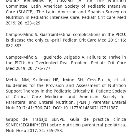
Muñoz Benavides E, Coss-Bu JA. for the Nutrition
Committee, Latin American Society of Pediatric Intensive
Care (SLACIP). The Latin American and Spanish Survey on
Nutrition in Pediatric Intensive Care. Pediatr Crit Care Med
2019; 20: e23-e29.
Campos-Miño S. Gastrointestinal complications in the PICU:
is disease the only cul-prit? Pediatr Crit Care Med 2015; 16:
882-883.
Campos-Miño S, Figueiredo Delgado A. Failure to Thrive in
the PICU: An Overlooked Real Problem. Pediatr Crit Care
Med 2019; 20: 776-777.
Mehta NM, Skillman HE, Irving SH, Coss-Bu JA, et al.
Guidelines for the Provision and Assessment of Nutrition
Support Therapy in the Pediatric Critically Ill Patient: Society
of Critical Care Medicine and American Society for
Parenteral and Enteral Nutrition. JPEN J Parenter Enteral
Nutr 2017; 41: 706-742. DOI: 10.1177/0148607117711387.
Grupo de Trabajo SENPE. Guía de práctica clínica
SENPE/SEGHNP/SEFH sobre nutrición parenteral pediátrica.
Nutr Hosp 2017; 34: 745-758.