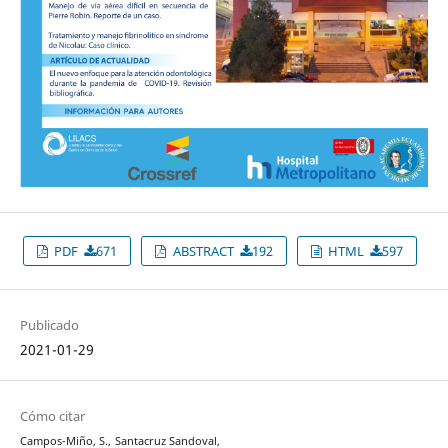
PDF
671
ABSTRACT
192
HTML
597
Publicado
2021-01-29
Cómo citar
Campos-Miño, S., Santacruz Sandoval,