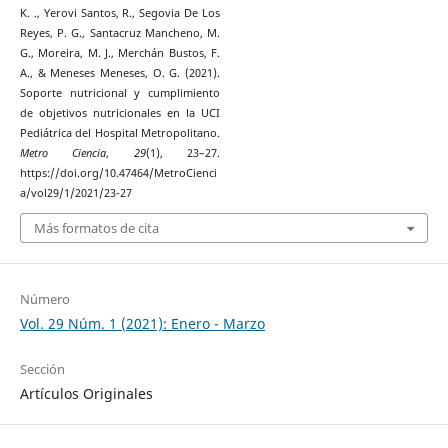
K. ., Yerovi Santos, R., Segovia De Los
Reyes, P. G., Santacruz Mancheno, M.
G., Moreira, M. J., Merchán Bustos, F.
A., & Meneses Meneses, O. G. (2021).
Soporte nutricional y cumplimiento
de objetivos nutricionales en la UCI
Pediátrica del Hospital Metropolitano.
Metro Ciencia
,
29
(1), 23–27.
https://doi.org/10.47464/MetroCienci
a/vol29/1/2021/23-27
Más formatos de cita
Número
Vol. 29 Núm. 1 (2021): Enero - Marzo
Sección
Artículos Originales