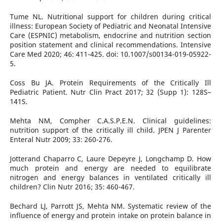
Tume NL. Nutritional support for children during critical
illness: European Society of Pediatric and Neonatal Intensive
Care (ESPNIC) metabolism, endocrine and nutrition section
position statement and clinical recommendations. Intensive
Care Med 2020; 46: 411-425. doi: 10.1007/s00134-019-05922-
5.
Coss Bu JA. Protein Requirements of the Critically Ill
Pediatric Patient. Nutr Clin Pract 2017; 32 (Supp 1): 128S–
141S.
Mehta NM, Compher C.A.S.P.E.N. Clinical guidelines:
nutrition support of the critically ill child. JPEN J Parenter
Enteral Nutr 2009; 33: 260-276.
Jotterand Chaparro C, Laure Depeyre J, Longchamp D. How
much protein and energy are needed to equilibrate
nitrogen and energy balances in ventilated critically ill
children? Clin Nutr 2016; 35: 460-467.
Bechard LJ, Parrott JS, Mehta NM. Systematic review of the
influence of energy and protein intake on protein balance in