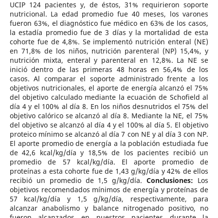
UCIP 124 pacientes y, de éstos, 31% requirieron soporte
nutricional. La edad promedio fue 40 meses, los varones
fueron 63%, el diagnóstico fue médico en 63% de los casos,
la estadía promedio fue de 3 días y la mortalidad de esta
cohorte fue de 4,8%. Se implementó nutrición enteral (NE)
en 71,8% de los niños, nutrición parenteral (NP) 15,4%, y
nutrición mixta, enteral y parenteral en 12,8%. La NE se
inició dentro de las primeras 48 horas en 56,4% de los
casos. Al comparar el soporte administrado frente a los
objetivos nutricionales, el aporte de energía alcanzó el 75%
del objetivo calculado mediante la ecuación de Schofield al
día 4 y el 100% al día 8. En los niños desnutridos el 75% del
objetivo calórico se alcanzó al día 8. Mediante la NE, el 75%
del objetivo se alcanzó al día 4 y el 100% al día 5. El objetivo
proteico mínimo se alcanzó al día 7 con NE y al día 3 con NP.
El aporte promedio de energía a la población estudiada fue
de 42,6 kcal/kg/día y 18,5% de los pacientes recibió un
promedio de 57 kcal/kg/día. El aporte promedio de
proteínas a esta cohorte fue de 1,43 g/kg/día y 42% de ellos
recibió un promedio de 1,5 g/kg/día.
Conclusiones:
Los
objetivos recomendados mínimos de energía y proteínas de
57 kcal/kg/día y 1,5 g/kg/día, respectivamente, para
alcanzar anabolismo y balance nitrogenado positivo, no
fueron alcanzados en nuestros pacientes durante la