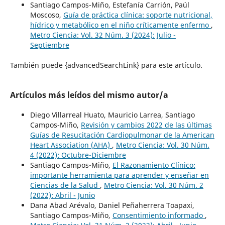
Santiago Campos-Miño, Estefanía Carrión, Paúl
Moscoso,
Guía de práctica clínica: soporte nutricional,
hídrico y metabólico en el niño críticamente enfermo
,
Metro Ciencia: Vol. 32 Núm. 3 (2024): Julio -
Septiembre
También puede {advancedSearchLink} para este artículo.
Artículos más leídos del mismo autor/a
Diego Villarreal Huato, Mauricio Larrea, Santiago
Campos-Miño,
Revisión y cambios 2022 de las últimas
Guías de Resucitación Cardiopulmonar de la American
Heart Association (AHA)
,
Metro Ciencia: Vol. 30 Núm.
4 (2022): Octubre-Diciembre
Santiago Campos-Miño,
El Razonamiento Clínico:
importante herramienta para aprender y enseñar en
Ciencias de la Salud
,
Metro Ciencia: Vol. 30 Núm. 2
(2022): Abril - Junio
Dana Abad Arévalo, Daniel Peñaherrera Toapaxi,
Santiago Campos-Miño,
Consentimiento informado
,