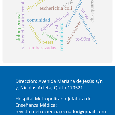
acceso electrónico
piso pélvico
resistencia antimicrobiana
chi-squared
t-test
escherichia coli
anova
equipo editorial
silicato de calcio
dolor perineal
comunidad
dolor vulvar
vulvodinia
retratamiento
z-test
p-value
tc-99m
f-test
embarazadas
Dirección: Avenida Mariana de Jesús s/n
y, Nicolas Arteta, Quito 170521
Hospital Metropolitano-Jefatura de
Enseñanza Médica:
revista.metrociencia.ecuador@gmail.com