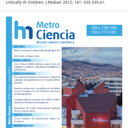
critically ill children. J Pediatr 2012; 161: 333-339.e1.