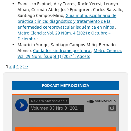
Francisco Espinel, Alcy Torres, Rocío Yerovi, Lennyn
Albán, Germán Abdo, José Eguiguren, Carlos Barzallo,
Santiago Campos-Miño,
Guía multidisciplinaria de
práctica clínica: diagnóstico y tratamiento de la
enfermedad cerebrovascular isquémica en niños
,
Metro Ciencia: Vol. 29 Núm. 4 (2021): Octubre –
Diciembre
Mauricio Yunge, Santiago Campos-Miño, Bernado
Alonso,
Cuidados síndrome postparo
,
Metro Ciencia:
Vol. 29 Núm. (suppl 1) (2021): Agosto
1
2
3
4
>
>>
PODCAST METROCIENCIA