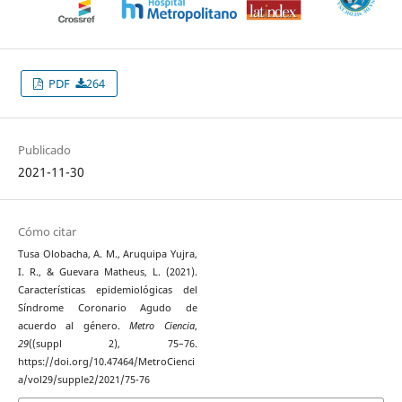
PDF
264
Publicado
2021-11-30
Cómo citar
Tusa Olobacha, A. M., Aruquipa Yujra,
I. R., & Guevara Matheus, L. (2021).
Características epidemiológicas del
Síndrome Coronario Agudo de
acuerdo al género.
Metro Ciencia
,
29
((suppl 2), 75–76.
https://doi.org/10.47464/MetroCienci
a/vol29/supple2/2021/75-76