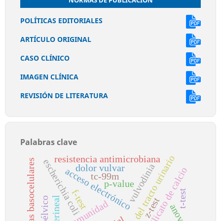
NORMAS DE PUBLICACIÓN
POLÍTICAS EDITORIALES
ARTÍCULO ORIGINAL
CASO CLÍNICO
IMAGEN CLÍNICA
REVISIÓN DE LITERATURA
Palabras clave
infección del tracto urinario
resistencia antimicrobiana
escherichia coli
carcinomas basocelulares
vulvodinia
dolor vulvar
silicato de calcio
acceso electrónico
tc-99m
p-value
f-test
t-test
z-test
piso pélvico
comunidad
anova