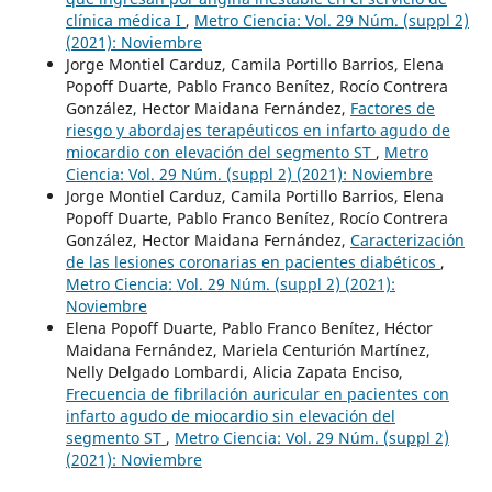
clínica médica I
,
Metro Ciencia: Vol. 29 Núm. (suppl 2)
(2021): Noviembre
Jorge Montiel Carduz, Camila Portillo Barrios, Elena
Popoff Duarte, Pablo Franco Benítez, Rocío Contrera
González, Hector Maidana Fernández,
Factores de
riesgo y abordajes terapéuticos en infarto agudo de
miocardio con elevación del segmento ST
,
Metro
Ciencia: Vol. 29 Núm. (suppl 2) (2021): Noviembre
Jorge Montiel Carduz, Camila Portillo Barrios, Elena
Popoff Duarte, Pablo Franco Benítez, Rocío Contrera
González, Hector Maidana Fernández,
Caracterización
de las lesiones coronarias en pacientes diabéticos
,
Metro Ciencia: Vol. 29 Núm. (suppl 2) (2021):
Noviembre
Elena Popoff Duarte, Pablo Franco Benítez, Héctor
Maidana Fernández, Mariela Centurión Martínez,
Nelly Delgado Lombardi, Alicia Zapata Enciso,
Frecuencia de fibrilación auricular en pacientes con
infarto agudo de miocardio sin elevación del
segmento ST
,
Metro Ciencia: Vol. 29 Núm. (suppl 2)
(2021): Noviembre