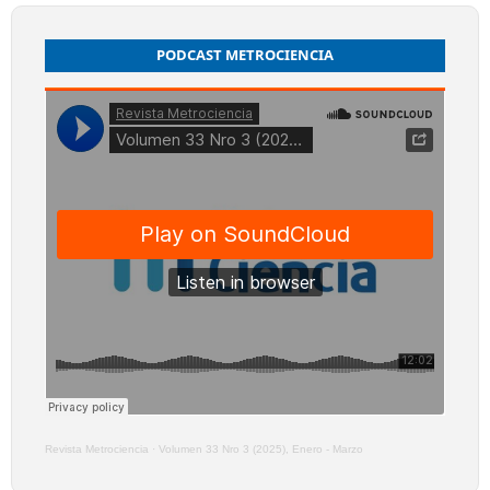
PODCAST METROCIENCIA
Revista Metrociencia
·
Volumen 33 Nro 3 (2025), Enero - Marzo