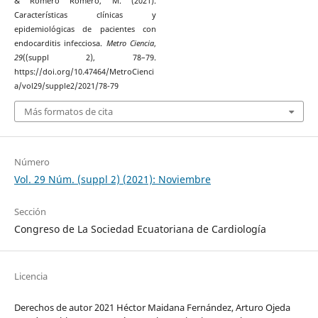
& Romero Romero, M. (2021).
Características clínicas y
epidemiológicas de pacientes con
endocarditis infecciosa.
Metro Ciencia
,
29
((suppl 2), 78–79.
https://doi.org/10.47464/MetroCienci
a/vol29/supple2/2021/78-79
Más formatos de cita
Número
Vol. 29 Núm. (suppl 2) (2021): Noviembre
Sección
Congreso de La Sociedad Ecuatoriana de Cardiología
Licencia
Derechos de autor 2021 Héctor Maidana Fernández, Arturo Ojeda