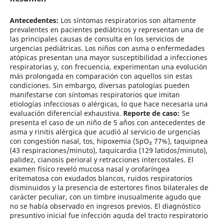
Antecedentes:
Los síntomas respiratorios son altamente
prevalentes en pacientes pediátricos y representan una de
las principales causas de consulta en los servicios de
urgencias pediátricas. Los niños con asma o enfermedades
atópicas presentan una mayor susceptibilidad a infecciones
respiratorias y, con frecuencia, experimentan una evolución
más prolongada en comparación con aquellos sin estas
condiciones. Sin embargo, diversas patologías pueden
manifestarse con síntomas respiratorios que imitan
etiologías infecciosas o alérgicas, lo que hace necesaria una
evaluación diferencial exhaustiva.
Reporte de caso:
Se
presenta el caso de un niño de 5 años con antecedentes de
asma y rinitis alérgica que acudió al servicio de urgencias
con congestión nasal, tos, hipoxemia (SpO₂ 77%), taquipnea
(43 respiraciones/minuto), taquicardia (129 latidos/minuto),
palidez, cianosis perioral y retracciones intercostales. El
examen físico reveló mucosa nasal y orofaríngea
eritematosa con exudados blancos, ruidos respiratorios
disminuidos y la presencia de estertores finos bilaterales de
carácter peculiar, con un timbre inusualmente agudo que
no se había observado en ingresos previos. El diagnóstico
presuntivo inicial fue infección aguda del tracto respiratorio