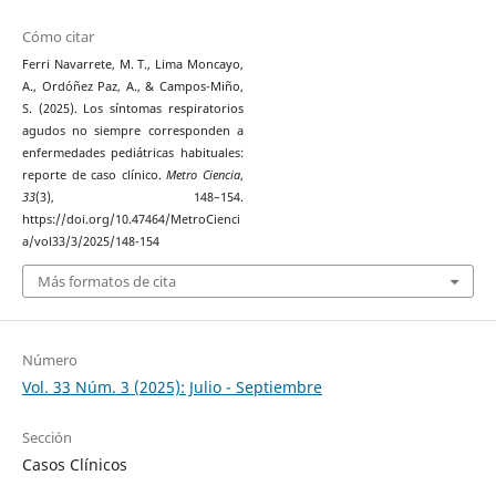
Cómo citar
Ferri Navarrete, M. T., Lima Moncayo,
A., Ordóñez Paz, A., & Campos-Miño,
S. (2025). Los síntomas respiratorios
agudos no siempre corresponden a
enfermedades pediátricas habituales:
reporte de caso clínico.
Metro Ciencia
,
33
(3), 148–154.
https://doi.org/10.47464/MetroCienci
a/vol33/3/2025/148-154
Más formatos de cita
Número
Vol. 33 Núm. 3 (2025): Julio - Septiembre
Sección
Casos Clínicos