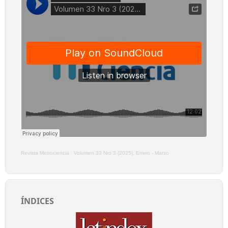
Revista Metrociencia
·
Volumen 33 Nro 3 (2025), Enero - Marzo
ÍNDICES