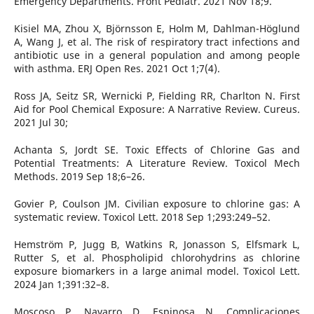
Emergency Departments. Front Pediatr. 2021 Nov 18;9.
Kisiel MA, Zhou X, Björnsson E, Holm M, Dahlman-Höglund
A, Wang J, et al. The risk of respiratory tract infections and
antibiotic use in a general population and among people
with asthma. ERJ Open Res. 2021 Oct 1;7(4).
Ross JA, Seitz SR, Wernicki P, Fielding RR, Charlton N. First
Aid for Pool Chemical Exposure: A Narrative Review. Cureus.
2021 Jul 30;
Achanta S, Jordt SE. Toxic Effects of Chlorine Gas and
Potential Treatments: A Literature Review. Toxicol Mech
Methods. 2019 Sep 18;6–26.
Govier P, Coulson JM. Civilian exposure to chlorine gas: A
systematic review. Toxicol Lett. 2018 Sep 1;293:249–52.
Hemström P, Jugg B, Watkins R, Jonasson S, Elfsmark L,
Rutter S, et al. Phospholipid chlorohydrins as chlorine
exposure biomarkers in a large animal model. Toxicol Lett.
2024 Jan 1;391:32–8.
Moscoso P, Navarro D, Espinosa N. Complicaciones