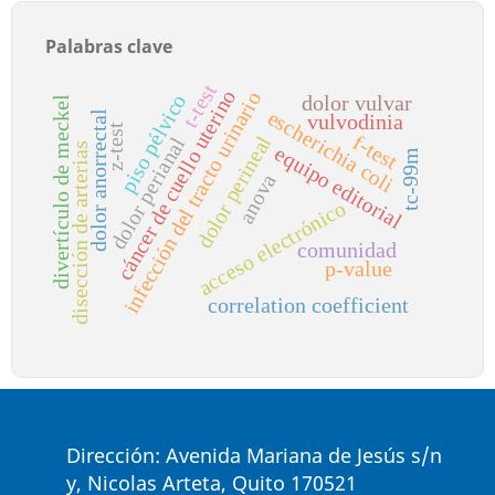
Palabras clave
t-test
cáncer de cuello uterino
infección del tracto urinario
piso pélvico
dolor vulvar
divertículo de meckel
escherichia coli
dolor anorrectal
vulvodinia
z-test
f-test
dolor perineal
dolor perianal
disección de arterias
equipo editorial
tc-99m
anova
acceso electrónico
comunidad
p-value
correlation coefficient
Dirección: Avenida Mariana de Jesús s/n
y, Nicolas Arteta, Quito 170521