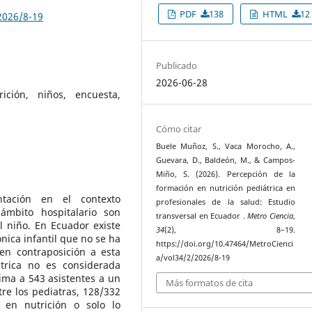
PDF
138
HTML
12
2026/8-19
Publicado
2026-06-28
ición, niños, encuesta,
Cómo citar
Buele Muñoz, S., Vaca Morocho, A.,
Guevara, D., Baldeón, M., & Campos-
Miño, S. (2026). Percepción de la
formación en nutrición pediátrica en
ntación en el contexto
profesionales de la salud: Estudio
ámbito hospitalario son
transversal en Ecuador .
Metro Ciencia
,
 niño. En Ecuador existe
34
(2), 8–19.
ónica infantil que no se ha
https://doi.org/10.47464/MetroCienci
en contraposición a esta
a/vol34/2/2026/8-19
átrica no es considerada
ima a 543 asistentes a un
Más formatos de cita
tre los pediatras, 128/332
 en nutrición o solo lo