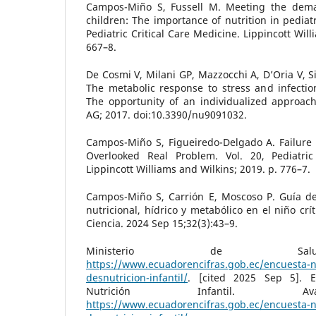
Campos-Miño S, Fussell M. Meeting the demand
children: The importance of nutrition in pediatr
Pediatric Critical Care Medicine. Lippincott Wil
667–8.
De Cosmi V, Milani GP, Mazzocchi A, D’Oria V, Si
The metabolic response to stress and infection i
The opportunity of an individualized approach
AG; 2017. doi:10.3390/nu9091032.
Campos-Miño S, Figueiredo-Delgado A. Failure 
Overlooked Real Problem. Vol. 20, Pediatric
Lippincott Williams and Wilkins; 2019. p. 776–7.
Campos-Miño S, Carrión E, Moscoso P. Guía de 
nutricional, hídrico y metabólico en el niño cr
Ciencia. 2024 Sep 15;32(3):43–9.
Ministerio de Salu
https://www.ecuadorencifras.gob.ec/encuesta-n
desnutricion-infantil/
. [cited 2025 Sep 5]. E
Nutrición Infantil. Av
https://www.ecuadorencifras.gob.ec/encuesta-n