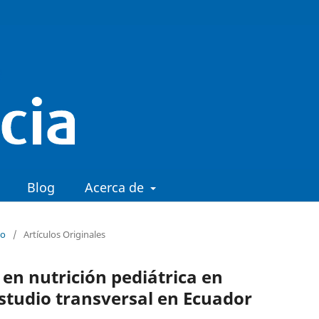
Blog
Acerca de
io
/
Artículos Originales
en nutrición pediátrica en
Estudio transversal en Ecuador