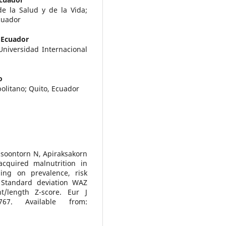
de la Salud y de la Vida;
cuador
 Ecuador
Universidad Internacional
o
politano; Quito, Ecuador
soontorn N, Apiraksakorn
acquired malnutrition in
sing on prevalence, risk
 Standard deviation WAZ
t/length Z-score. Eur J
1767. Available from: