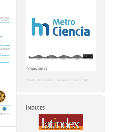
Revista Metrociencia
·
Volumen 33 Nro 3 (2025), Enero - Marzo
ÍNDICES