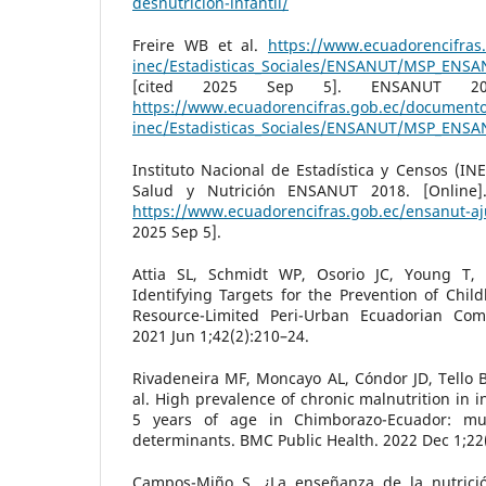
desnutricion-infantil/
Freire WB et al.
https://www.ecuadorencifra
inec/Estadisticas_Sociales/ENSANUT/MSP_ENSA
[cited 2025 Sep 5]. ENSANUT 2012
https://www.ecuadorencifras.gob.ec/document
inec/Estadisticas_Sociales/ENSANUT/MSP_ENSA
Instituto Nacional de Estadística y Censos (IN
Salud y Nutrición ENSANUT 2018. [Online].
https://www.ecuadorencifras.gob.ec/ensanut-aj
2025 Sep 5].
Attia SL, Schmidt WP, Osorio JC, Young T, S
Identifying Targets for the Prevention of Chil
Resource-Limited Peri-Urban Ecuadorian Com
2021 Jun 1;42(2):210–24.
Rivadeneira MF, Moncayo AL, Cóndor JD, Tello B, 
al. High prevalence of chronic malnutrition in 
5 years of age in Chimborazo-Ecuador: mult
determinants. BMC Public Health. 2022 Dec 1;22(
Campos-Miño S. ¿La enseñanza de la nutrició