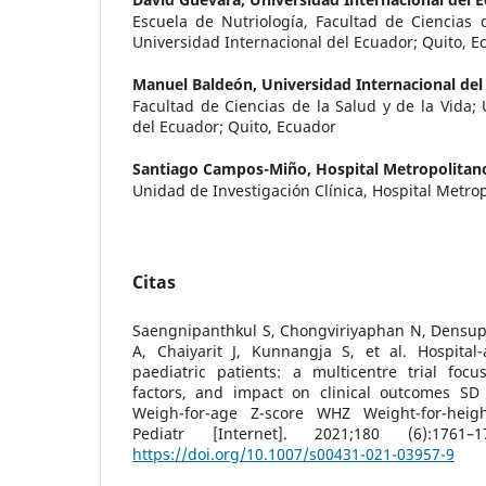
Escuela de Nutriología, Facultad de Ciencias 
Universidad Internacional del Ecuador; Quito, E
Manuel Baldeón,
Universidad Internacional del
Facultad de Ciencias de la Salud y de la Vida; 
del Ecuador; Quito, Ecuador
Santiago Campos-Miño,
Hospital Metropolitan
Unidad de Investigación Clínica, Hospital Metro
Citas
Saengnipanthkul S, Chongviriyaphan N, Densup
A, Chaiyarit J, Kunnangja S, et al. Hospital-
paediatric patients: a multicentre trial focu
factors, and impact on clinical outcomes SD
Weigh-for-age Z-score WHZ Weight-for-heigh
Pediatr [Internet]. 2021;180 (6):1761–
https://doi.org/10.1007/s00431-021-03957-9