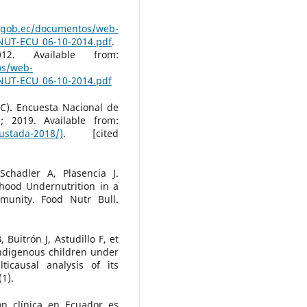
s.gob.ec/documentos/web-
NUT-ECU_06-10-2014.pdf
.
. Available from:
os/web-
NUT-ECU_06-10-2014.pdf
EC). Encuesta Nacional de
; 2019. Available from:
ustada-2018/)
. [cited
chadler A, Plasencia J.
dhood Undernutrition in a
munity. Food Nutr Bull.
Buitrón J, Astudillo F, et
indigenous children under
icausal analysis of its
1).
n clínica en Ecuador es