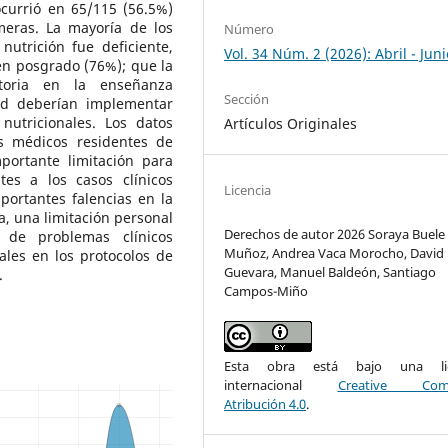
ocurrió en 65/115 (56.5%)
meras. La mayoría de los
Número
utrición fue deficiente,
Vol. 34 Núm. 2 (2026): Abril - Juni
en posgrado (76%); que la
atoria en la enseñanza
Sección
lud deberían implementar
utricionales. Los datos
Artículos Originales
os médicos residentes de
portante limitación para
tes a los casos clínicos
Licencia
portantes falencias en la
ca, una limitación personal
Derechos de autor 2026 Soraya Buele
n de problemas clínicos
Muñoz, Andrea Vaca Morocho, David
ales en los protocolos de
Guevara, Manuel Baldeón, Santiago
.
Campos-Miño
Esta obra está bajo una lic
internacional
Creative Com
Atribución 4.0
.