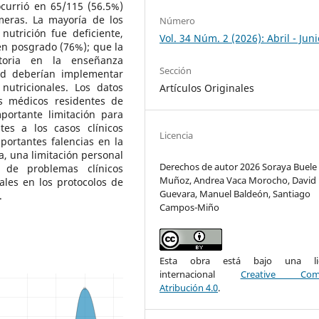
ocurrió en 65/115 (56.5%)
meras. La mayoría de los
Número
utrición fue deficiente,
Vol. 34 Núm. 2 (2026): Abril - Juni
en posgrado (76%); que la
atoria en la enseñanza
Sección
lud deberían implementar
utricionales. Los datos
Artículos Originales
os médicos residentes de
portante limitación para
tes a los casos clínicos
Licencia
portantes falencias en la
ca, una limitación personal
Derechos de autor 2026 Soraya Buele
n de problemas clínicos
Muñoz, Andrea Vaca Morocho, David
ales en los protocolos de
Guevara, Manuel Baldeón, Santiago
.
Campos-Miño
Esta obra está bajo una lic
internacional
Creative Com
Atribución 4.0
.