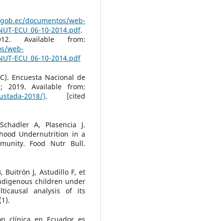
s.gob.ec/documentos/web-
NUT-ECU_06-10-2014.pdf
.
. Available from:
os/web-
NUT-ECU_06-10-2014.pdf
EC). Encuesta Nacional de
; 2019. Available from:
ustada-2018/)
. [cited
chadler A, Plasencia J.
dhood Undernutrition in a
munity. Food Nutr Bull.
Buitrón J, Astudillo F, et
indigenous children under
icausal analysis of its
1).
n clínica en Ecuador es