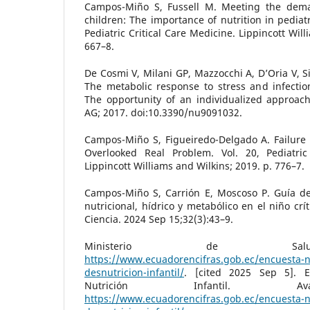
Campos-Miño S, Fussell M. Meeting the demand
children: The importance of nutrition in pediatr
Pediatric Critical Care Medicine. Lippincott Wil
667–8.
De Cosmi V, Milani GP, Mazzocchi A, D’Oria V, Si
The metabolic response to stress and infection i
The opportunity of an individualized approach
AG; 2017. doi:10.3390/nu9091032.
Campos-Miño S, Figueiredo-Delgado A. Failure 
Overlooked Real Problem. Vol. 20, Pediatric
Lippincott Williams and Wilkins; 2019. p. 776–7.
Campos-Miño S, Carrión E, Moscoso P. Guía de 
nutricional, hídrico y metabólico en el niño cr
Ciencia. 2024 Sep 15;32(3):43–9.
Ministerio de Salu
https://www.ecuadorencifras.gob.ec/encuesta-n
desnutricion-infantil/
. [cited 2025 Sep 5]. E
Nutrición Infantil. Av
https://www.ecuadorencifras.gob.ec/encuesta-n