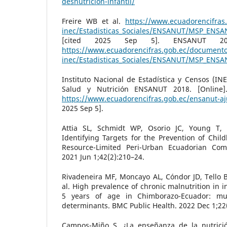
desnutricion-infantil/
Freire WB et al.
https://www.ecuadorencifra
inec/Estadisticas_Sociales/ENSANUT/MSP_ENSA
[cited 2025 Sep 5]. ENSANUT 2012
https://www.ecuadorencifras.gob.ec/document
inec/Estadisticas_Sociales/ENSANUT/MSP_ENSA
Instituto Nacional de Estadística y Censos (IN
Salud y Nutrición ENSANUT 2018. [Online].
https://www.ecuadorencifras.gob.ec/ensanut-aj
2025 Sep 5].
Attia SL, Schmidt WP, Osorio JC, Young T, S
Identifying Targets for the Prevention of Chil
Resource-Limited Peri-Urban Ecuadorian Com
2021 Jun 1;42(2):210–24.
Rivadeneira MF, Moncayo AL, Cóndor JD, Tello B, 
al. High prevalence of chronic malnutrition in 
5 years of age in Chimborazo-Ecuador: mult
determinants. BMC Public Health. 2022 Dec 1;22(
Campos-Miño S. ¿La enseñanza de la nutrició