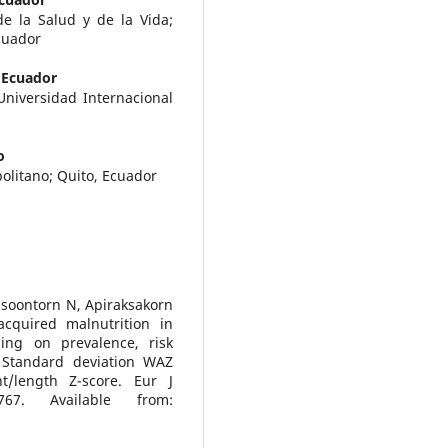
de la Salud y de la Vida;
cuador
 Ecuador
Universidad Internacional
o
politano; Quito, Ecuador
soontorn N, Apiraksakorn
acquired malnutrition in
sing on prevalence, risk
 Standard deviation WAZ
t/length Z-score. Eur J
1767. Available from: