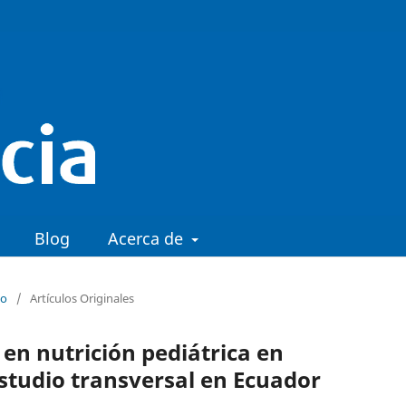
Blog
Acerca de
io
/
Artículos Originales
en nutrición pediátrica en
Estudio transversal en Ecuador