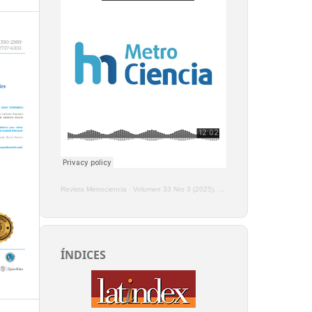
Revista Metrociencia
·
Volumen 33 Nro 3 (2025), Enero - Marzo
ÍNDICES