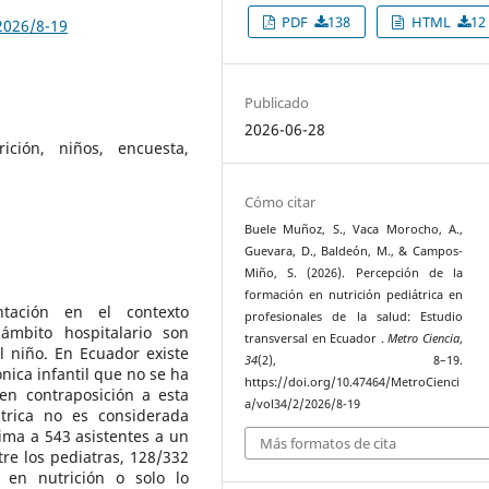
PDF
138
HTML
12
2026/8-19
Publicado
2026-06-28
ición, niños, encuesta,
Cómo citar
Buele Muñoz, S., Vaca Morocho, A.,
Guevara, D., Baldeón, M., & Campos-
Miño, S. (2026). Percepción de la
formación en nutrición pediátrica en
ntación en el contexto
profesionales de la salud: Estudio
ámbito hospitalario son
transversal en Ecuador .
Metro Ciencia
,
 niño. En Ecuador existe
34
(2), 8–19.
ónica infantil que no se ha
https://doi.org/10.47464/MetroCienci
en contraposición a esta
a/vol34/2/2026/8-19
átrica no es considerada
ima a 543 asistentes a un
Más formatos de cita
tre los pediatras, 128/332
 en nutrición o solo lo