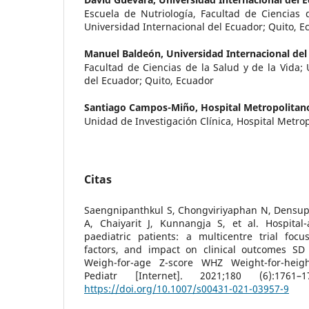
Escuela de Nutriología, Facultad de Ciencias 
Universidad Internacional del Ecuador; Quito, E
Manuel Baldeón,
Universidad Internacional del
Facultad de Ciencias de la Salud y de la Vida; 
del Ecuador; Quito, Ecuador
Santiago Campos-Miño,
Hospital Metropolitan
Unidad de Investigación Clínica, Hospital Metro
Citas
Saengnipanthkul S, Chongviriyaphan N, Densup
A, Chaiyarit J, Kunnangja S, et al. Hospital-
paediatric patients: a multicentre trial focu
factors, and impact on clinical outcomes SD
Weigh-for-age Z-score WHZ Weight-for-heigh
Pediatr [Internet]. 2021;180 (6):1761–
https://doi.org/10.1007/s00431-021-03957-9