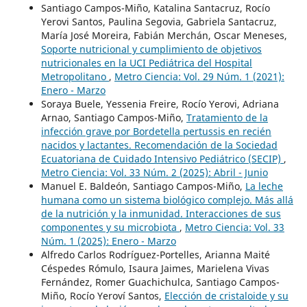
Santiago Campos-Miño, Katalina Santacruz, Rocío
Yerovi Santos, Paulina Segovia, Gabriela Santacruz,
María José Moreira, Fabián Merchán, Oscar Meneses,
Soporte nutricional y cumplimiento de objetivos
nutricionales en la UCI Pediátrica del Hospital
Metropolitano
,
Metro Ciencia: Vol. 29 Núm. 1 (2021):
Enero - Marzo
Soraya Buele, Yessenia Freire, Rocío Yerovi, Adriana
Arnao, Santiago Campos-Miño,
Tratamiento de la
infección grave por Bordetella pertussis en recién
nacidos y lactantes. Recomendación de la Sociedad
Ecuatoriana de Cuidado Intensivo Pediátrico (SECIP)
,
Metro Ciencia: Vol. 33 Núm. 2 (2025): Abril - Junio
Manuel E. Baldeón, Santiago Campos-Miño,
La leche
humana como un sistema biológico complejo. Más allá
de la nutrición y la inmunidad. Interacciones de sus
componentes y su microbiota
,
Metro Ciencia: Vol. 33
Núm. 1 (2025): Enero - Marzo
Alfredo Carlos Rodríguez-Portelles, Arianna Maité
Céspedes Rómulo, Isaura Jaimes, Marielena Vivas
Fernández, Romer Guachichulca, Santiago Campos-
Miño, Rocío Yeroví Santos,
Elección de cristaloide y su