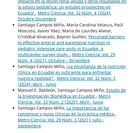
impacto en la lesión renal aguda y otros resultados en
la sepsis pediátrica: un estudio prospectivo en
Ecuador
,
Metro Ciencia: Vol. 32 Núm. 4 (2024):
Octubre-Diciembre
Santiago Campos-Miño, María Carolina Velasco, Paúl
Moscoso, Xavier Páez, María de Lourdes Alvear,
Cristóbal Alvarado, Bayron Guillen,
Perceived barriers
to effective enteral and parenteral nutrition in
pediatric intensive care units in Ecuador: a
multicenter survey study.
,
Metro Ciencia: Vol. 29
Núm. 4 (2021): Octubre – Diciembre
Santiago Campos-Miño,
¿La enseñanza de la nutrición
clínica en Ecuador es suficiente para enfrentar
nuestra realidad?
,
Metro Ciencia: Vol. 32 Núm. 2
(2024): Abril - Junio
Manuel E. Baldeón, Santiago Campos-Miño,
Estado de
la Investigación Biomédica en Ecuador
,
Metro
Ciencia: Vol. 33 Núm. 2 (2025): Abril - Junio
Santiago Campos-Miño,
La importancia de los
consensos y guías clínicas en la práctica médica
,
Metro Ciencia: Vol. 29 Núm. 3 (2021): Julio -
Septiembre