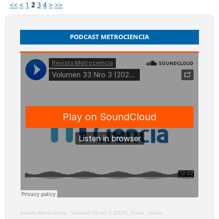
<<
<
1
2
3
4
>
>>
PODCAST METROCIENCIA
Revista Metrociencia
·
Volumen 33 Nro 3 (2025), Enero - Marzo