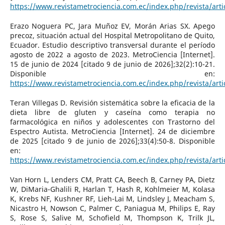
https://www.revistametrociencia.com.ec/index.php/revista/arti
Erazo Noguera PC, Jara Muñoz EV, Morán Arias SX. Apego
precoz, situación actual del Hospital Metropolitano de Quito,
Ecuador. Estudio descriptivo transversal durante el período
agosto de 2022 a agosto de 2023. MetroCiencia [Internet].
15 de junio de 2024 [citado 9 de junio de 2026];32(2):10-21.
Disponible en:
https://www.revistametrociencia.com.ec/index.php/revista/arti
Teran Villegas D. Revisión sistemática sobre la eficacia de la
dieta libre de gluten y caseína como terapia no
farmacológica en niños y adolescentes con Trastorno del
Espectro Autista. MetroCiencia [Internet]. 24 de diciembre
de 2025 [citado 9 de junio de 2026];33(4):50-8. Disponible
en:
https://www.revistametrociencia.com.ec/index.php/revista/arti
Van Horn L, Lenders CM, Pratt CA, Beech B, Carney PA, Dietz
W, DiMaria-Ghalili R, Harlan T, Hash R, Kohlmeier M, Kolasa
K, Krebs NF, Kushner RF, Lieh-Lai M, Lindsley J, Meacham S,
Nicastro H, Nowson C, Palmer C, Paniagua M, Philips E, Ray
S, Rose S, Salive M, Schofield M, Thompson K, Trilk JL,