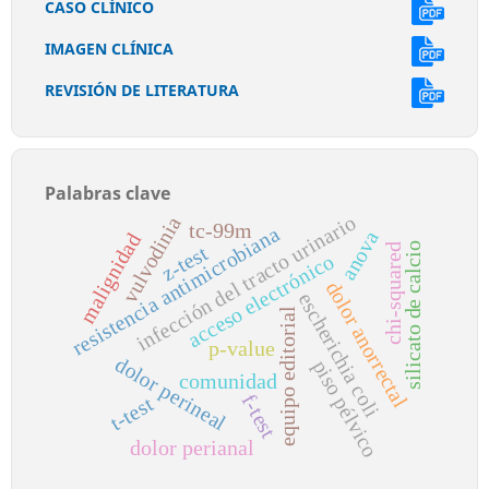
CASO CLÍNICO
IMAGEN CLÍNICA
REVISIÓN DE LITERATURA
Palabras clave
infección del tracto urinario
vulvodinia
tc-99m
resistencia antimicrobiana
anova
malignidad
silicato de calcio
z-test
chi-squared
acceso electrónico
dolor anorrectal
escherichia coli
equipo editorial
p-value
dolor perineal
piso pélvico
comunidad
f-test
t-test
dolor perianal