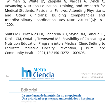
Twillman G, White JD, Zappalà G, Vargas A, Lynch C.
Advancing Nutrition Education, Training, and Research for
Medical Students, Residents, Fellows, Attending Physicians,
and Other Clinicians: Building Competencies and
Interdisciplinary Coordination. Adv Nutr. 2019;10(6):1181-
1200.
Shilts MK, Diaz Rios LK, Panarella KH, Styne DM, Lanoue LL,
Drake CM, Ontai L, Townsend MS. Feasibility of Colocating a
Nutrition Education Program into a Medical Clinic Setting to
Facilitate Pediatric Obesity Prevention. J Prim Care
Community Health. 2021;12:21501327211009695.