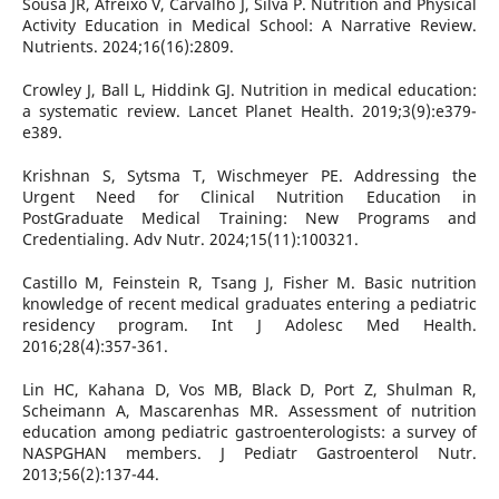
Sousa JR, Afreixo V, Carvalho J, Silva P. Nutrition and Physical
Activity Education in Medical School: A Narrative Review.
Nutrients. 2024;16(16):2809.
Crowley J, Ball L, Hiddink GJ. Nutrition in medical education:
a systematic review. Lancet Planet Health. 2019;3(9):e379-
e389.
Krishnan S, Sytsma T, Wischmeyer PE. Addressing the
Urgent Need for Clinical Nutrition Education in
PostGraduate Medical Training: New Programs and
Credentialing. Adv Nutr. 2024;15(11):100321.
Castillo M, Feinstein R, Tsang J, Fisher M. Basic nutrition
knowledge of recent medical graduates entering a pediatric
residency program. Int J Adolesc Med Health.
2016;28(4):357-361.
Lin HC, Kahana D, Vos MB, Black D, Port Z, Shulman R,
Scheimann A, Mascarenhas MR. Assessment of nutrition
education among pediatric gastroenterologists: a survey of
NASPGHAN members. J Pediatr Gastroenterol Nutr.
2013;56(2):137-44.