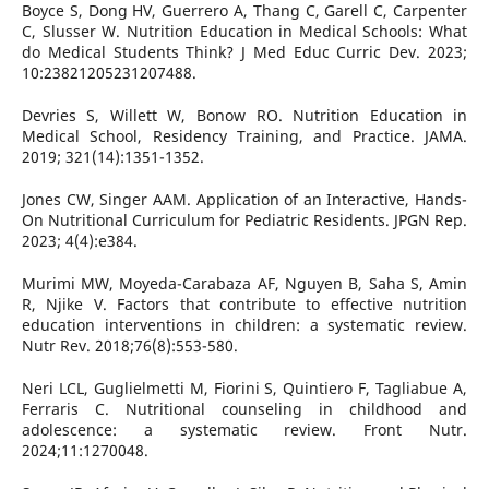
Boyce S, Dong HV, Guerrero A, Thang C, Garell C, Carpenter
C, Slusser W. Nutrition Education in Medical Schools: What
do Medical Students Think? J Med Educ Curric Dev. 2023;
10:23821205231207488.
Devries S, Willett W, Bonow RO. Nutrition Education in
Medical School, Residency Training, and Practice. JAMA.
2019; 321(14):1351-1352.
Jones CW, Singer AAM. Application of an Interactive, Hands-
On Nutritional Curriculum for Pediatric Residents. JPGN Rep.
2023; 4(4):e384.
Murimi MW, Moyeda-Carabaza AF, Nguyen B, Saha S, Amin
R, Njike V. Factors that contribute to effective nutrition
education interventions in children: a systematic review.
Nutr Rev. 2018;76(8):553-580.
Neri LCL, Guglielmetti M, Fiorini S, Quintiero F, Tagliabue A,
Ferraris C. Nutritional counseling in childhood and
adolescence: a systematic review. Front Nutr.
2024;11:1270048.