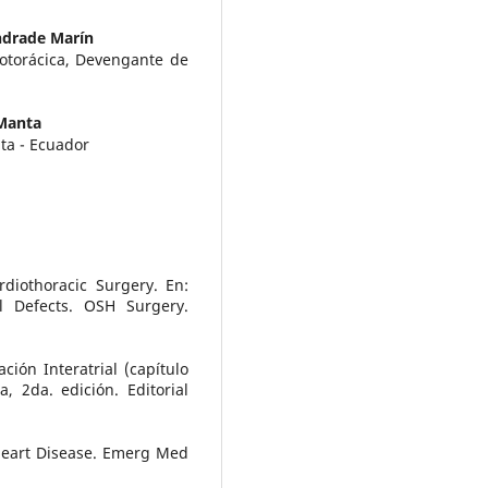
ndrade Marín
otorácica, Devengante de
 Manta
ta - Ecuador
diothoracic Surgery. En:
al Defects. OSH Surgery.
ión Interatrial (capítulo
a, 2da. edición. Editorial
Heart Disease. Emerg Med