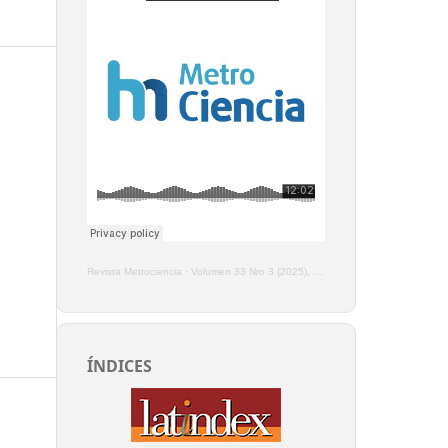
Revista Metrociencia
·
Volumen 33 Nro 3 (2025), Enero - Marzo
ÍNDICES