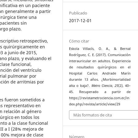
nificativa en un paciente
an generalmente a partir
Publicado
irúrgica tiene una
2017-12-01
pacientes sin
argo plazo.
criptivo retrospectivo,
Cómo citar
os quirúrgicamente en
Eskola Villacís, O. A., & Bernal
3 a junio de 2015,
Rodríguez, C. E. (2017). Comunicación
ano plazo, y evaluando el
interauricular en adultos. Experiencia
lase funcional,
de resultados quirúrgicos en el
nción del ventrículo
Hospital Carlos Andrade Marín
erial pulmonar por
durante 13 años. ¿Morbimortalidad
ación de arritmias por
alta o baja?.
Metro Ciencia
,
25
(2), 40–
45. Recuperado a partir de
https://revistametrociencia.com.ec/in
es fueron sometidos a
dex.php/revista/article/view/29
ás representativo en
n relación al género
Más formatos de cita
úrgico en todos los
to a la clase funcional
II a I (28% mejora de
I 100% mejora de clase
Número