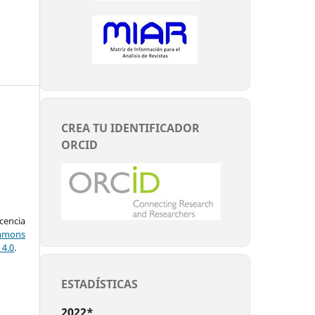
CREA TU IDENTIFICADOR
ORCID
encia
mons
 4.0
.
ESTADÍSTICAS
2022*