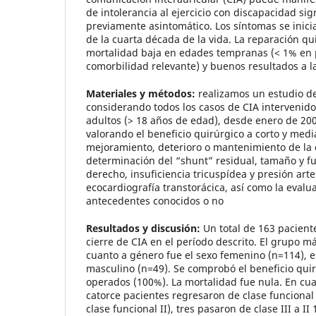
de intolerancia al ejercicio con discapacidad sig
previamente asintomático. Los síntomas se inici
de la cuarta década de la vida. La reparación qu
mortalidad baja en edades tempranas (< 1% en 
comorbilidad relevante) y buenos resultados a l
Materiales y métodos:
realizamos un estudio des
considerando todos los casos de CIA intervenid
adultos (> 18 años de edad), desde enero de 200
valorando el beneficio quirúrgico a corto y medi
mejoramiento, deterioro o mantenimiento de la c
determinación del “shunt” residual, tamaño y fu
derecho, insuficiencia tricuspídea y presión art
ecocardiografía transtorácica, así como la evalu
antecedentes conocidos o no
Resultados y discusión:
Un total de 163 pacient
cierre de CIA en el período descrito. El grupo m
cuanto a género fue el sexo femenino (n=114), e
masculino (n=49). Se comprobó el beneficio quir
operados (100%). La mortalidad fue nula. En cuan
catorce pacientes regresaron de clase funcional 
clase funcional II), tres pasaron de clase III a I