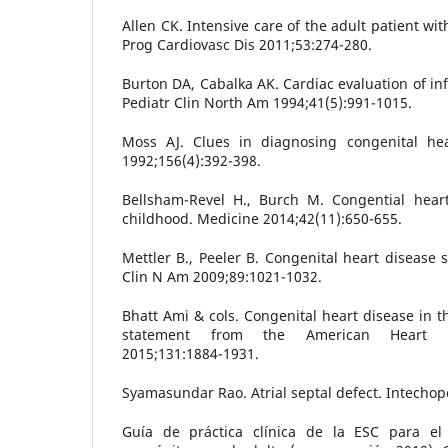
Allen CK. Intensive care of the adult patient wi
Prog Cardiovasc Dis 2011;53:274-280.
Burton DA, Cabalka AK. Cardiac evaluation of infan
Pediatr Clin North Am 1994;41(5):991-1015.
Moss AJ. Clues in diagnosing congenital he
1992;156(4):392-398.
Bellsham-Revel H., Burch M. Congential hear
childhood. Medicine 2014;42(11):650-655.
Mettler B., Peeler B. Congenital heart disease 
Clin N Am 2009;89:1021-1032.
Bhatt Ami & cols. Congenital heart disease in th
statement from the American Heart Ass
2015;131:1884-1931.
Syamasundar Rao. Atrial septal defect. Intechop
Guía de práctica clínica de la ESC para el