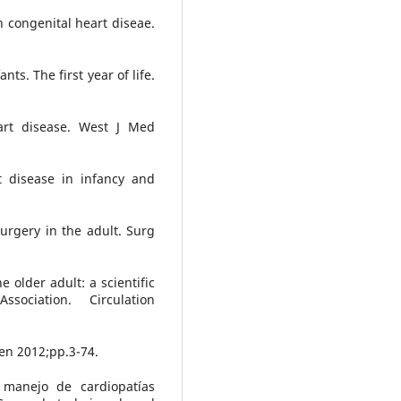
th congenital heart diseae.
ts. The first year of life.
art disease. West J Med
t disease in infancy and
surgery in the adult. Surg
e older adult: a scientific
ociation. Circulation
en 2012;pp.3-74.
 manejo de cardiopatías