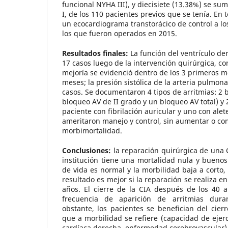
funcional NYHA III), y diecisiete (13.38%) se sum
I, de los 110 pacientes previos que se tenía. En t
un ecocardiograma transtorácico de control a lo
los que fueron operados en 2015.
Resultados finales:
La función del ventrículo de
17 casos luego de la intervención quirúrgica, co
mejoría se evidenció dentro de los 3 primeros me
meses; la presión sistólica de la arteria pulmon
casos. Se documentaron 4 tipos de arritmias: 2 
bloqueo AV de II grado y un bloqueo AV total) y 
paciente con fibrilación auricular y uno con alet
ameritaron manejo y control, sin aumentar o com
morbimortalidad.
Conclusiones:
la reparación quirúrgica de una 
institución tiene una mortalidad nula y buenos
de vida es normal y la morbilidad baja a corto,
resultado es mejor si la reparación se realiza 
años. El cierre de la CIA después de los 40 a
frecuencia de aparición de arritmias dura
obstante, los pacientes se benefician del cier
que a morbilidad se refiere (capacidad de ejerci
cardíaca derecha, enfermedad cerebrovascular)