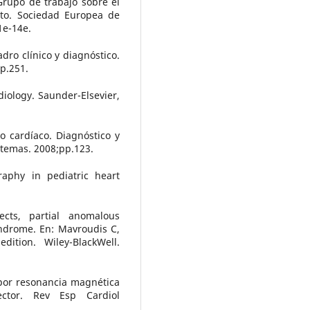
Grupo de trabajo sobre el
lto. Sociedad Europea de
1e-14e.
adro clínico y diagnóstico.
p.251.
diology. Saunder-Elsevier,
 cardíaco. Diagnóstico y
stemas. 2008;pp.123.
raphy in pediatric heart
ects, partial anomalous
ndrome. En: Mavroudis C,
dition. Wiley-BlackWell.
 por resonancia magnética
ector. Rev Esp Cardiol