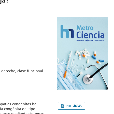
ja?
o derecho, clase funcional
opatías congénitas ha
PDF
545
a congénita del tipo
estarse mediante síntomas