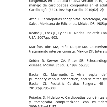
congénitas en el adulto (nueva versión 2010). 
manejo de cardiopatías congénitas en el adu
Cardiología (ESC). Rev Esp Cardiol 2010;62(12):1
Attie F. Cardiopatías congénitas. Morfología, cu
Salvat Mexicana de Ediciones. México DF. 1985;p
Keane JF, Lock JE, Fyler DC. Nadas Pediatric Car
USA. 2007;pp.603.
Martínez Ríos MA, Peña Duque MA. Cateterismo
tratamiento intervencionista. México DF. Intersi
Snider R, Serwer GA, Ritter SB. Echocardiog
disease. Mosby. St Louis. 1997;pp.235.
Backer CL, Mavroudis C. Atrial septal def
pulmonary venous connection, and scimitar sy
Backer CL: Pediatric Cardiac Surgery, 4th e
2013;pp.295-308.
Pujadas S, Hidalgo A. Cardiopatías congénitas
y tomografía computarizada con multidet
2009;9(Supl I):57.