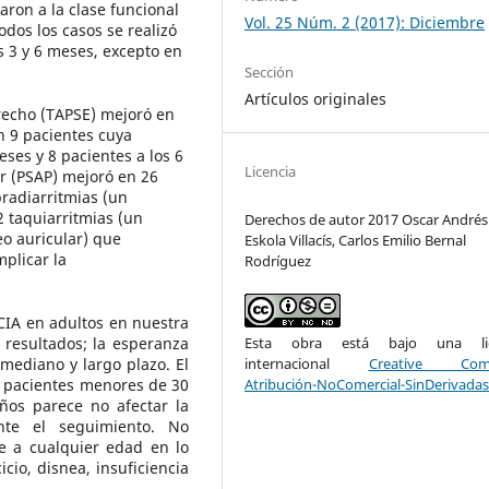
aron a la clase funcional
Vol. 25 Núm. 2 (2017): Diciembre
odos los casos se realizó
s 3 y 6 meses, excepto en
Sección
Artículos originales
recho (TAPSE) mejoró en
n 9 pacientes cuya
ses y 8 pacientes a los 6
Licencia
ar (PSAP) mejoró en 26
bradiarritmias (un
2 taquiarritmias (un
Derechos de autor 2017 Oscar Andrés
eo auricular) que
Eskola Villacís, Carlos Emilio Bernal
plicar la
Rodríguez
CIA en adultos en nuestra
 resultados; la esperanza
Esta obra está bajo una lic
 mediano y largo plazo. El
internacional
Creative Com
en pacientes menores de 30
Atribución-NoComercial-SinDerivadas
ños parece no afectar la
nte el seguimiento. No
re a cualquier edad en lo
cio, disnea, insuficiencia
.