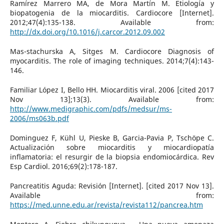
Ramírez Marrero MA, de Mora Martín M. Etiología y
biopatogenia de la miocarditis. Cardiocore [Internet].
2012;47(4):135-138. Available from:
http://dx.doi.org/10.1016/j.carcor.2012.09.002
Mas-stachurska A, Sitges M. Cardiocore Diagnosis of
myocarditis. The role of imaging techniques. 2014;7(4):143-
146.
Familiar López I, Bello HH. Miocarditis viral. 2006 [cited 2017
Nov 13];13(3). Available from:
http://www.medigraphic.com/pdfs/medsur/ms-
2006/ms063b.pdf
Dominguez F, Kühl U, Pieske B, Garcia-Pavia P, Tschöpe C.
Actualización sobre miocarditis y miocardiopatía
inflamatoria: el resurgir de la biopsia endomiocárdica. Rev
Esp Cardiol. 2016;69(2):178-187.
Pancreatitis Aguda: Revisión [Internet]. [cited 2017 Nov 13].
Available from:
https://med.unne.edu.ar/revista/revista112/pancrea.htm