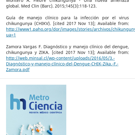
Montero A. Fiebre chikungunya - Una nueva amenaza
global. Med Clin (Barc). 2015;145(3):118-123.
Guía de manejo clínico para la infección por el virus
chikungunya (CHIKV). [cited 2017 Nov 13]; Available from:
http://www1.paho.org/dor/images/stories/archivos/chikunguny
ua=1
Zamora Vargas F. Diagnóstico y manejo clínico del dengue,
chikungunya y ZIKA. [cited 2017 Nov 13]; Available from:
http://web.minsal.cl/wp-content/uploads/2016/05/3.-
Diagnóstico-y-manejo-clínico-del-Dengue-CHIK-Zika.-F.-
Zamora.pdf