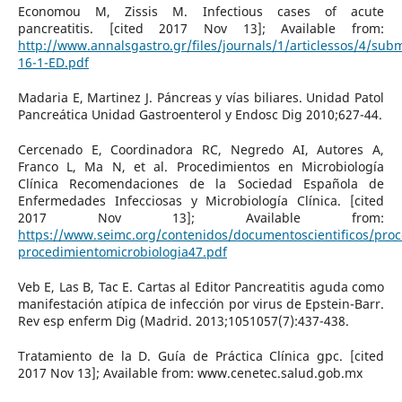
Economou M, Zissis M. Infectious cases of acute
pancreatitis. [cited 2017 Nov 13]; Available from:
http://www.annalsgastro.gr/files/journals/1/articlessos/4/subm
16-1-ED.pdf
Madaria E, Martinez J. Páncreas y vías biliares. Unidad Patol
Pancreática Unidad Gastroenterol y Endosc Dig 2010;627-44.
Cercenado E, Coordinadora RC, Negredo AI, Autores A,
Franco L, Ma N, et al. Procedimientos en Microbiología
Clínica Recomendaciones de la Sociedad Española de
Enfermedades Infecciosas y Microbiología Clínica. [cited
2017 Nov 13]; Available from:
https://www.seimc.org/contenidos/documentoscientificos/proc
procedimientomicrobiologia47.pdf
Veb E, Las B, Tac E. Cartas al Editor Pancreatitis aguda como
manifestación atípica de infección por virus de Epstein-Barr.
Rev esp enferm Dig (Madrid. 2013;1051057(7):437-438.
Tratamiento de la D. Guía de Práctica Clínica gpc. [cited
2017 Nov 13]; Available from: www.cenetec.salud.gob.mx