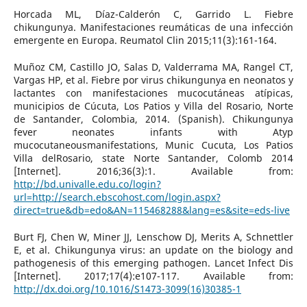
Horcada ML, Díaz-Calderón C, Garrido L. Fiebre
chikungunya. Manifestaciones reumáticas de una infección
emergente en Europa. Reumatol Clin 2015;11(3):161-164.
Muñoz CM, Castillo JO, Salas D, Valderrama MA, Rangel CT,
Vargas HP, et al. Fiebre por virus chikungunya en neonatos y
lactantes con manifestaciones mucocutáneas atípicas,
municipios de Cúcuta, Los Patios y Villa del Rosario, Norte
de Santander, Colombia, 2014. (Spanish). Chikungunya
fever neonates infants with Atyp
mucocutaneousmanifestations, Munic Cucuta, Los Patios
Villa delRosario, state Norte Santander, Colomb 2014
[Internet]. 2016;36(3):1. Available from:
http://bd.univalle.edu.co/login?
url=http://search.ebscohost.com/login.aspx?
direct=true&db=edo&AN=115468288&lang=es&site=eds-live
Burt FJ, Chen W, Miner JJ, Lenschow DJ, Merits A, Schnettler
E, et al. Chikungunya virus: an update on the biology and
pathogenesis of this emerging pathogen. Lancet Infect Dis
[Internet]. 2017;17(4):e107-117. Available from:
http://dx.doi.org/10.1016/S1473-3099(16)30385-1