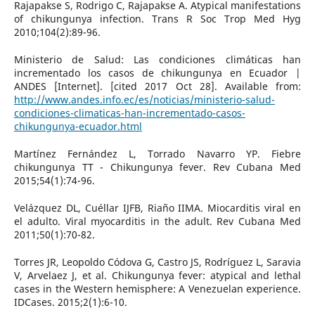
Rajapakse S, Rodrigo C, Rajapakse A. Atypical manifestations
of chikungunya infection. Trans R Soc Trop Med Hyg
2010;104(2):89-96.
Ministerio de Salud: Las condiciones climáticas han
incrementado los casos de chikungunya en Ecuador |
ANDES [Internet]. [cited 2017 Oct 28]. Available from:
http://www.andes.info.ec/es/noticias/ministerio-salud-
condiciones-climaticas-han-incrementado-casos-
chikungunya-ecuador.html
Martínez Fernández L, Torrado Navarro YP. Fiebre
chikungunya TT - Chikungunya fever. Rev Cubana Med
2015;54(1):74-96.
Velázquez DL, Cuéllar IJFB, Riaño IIMA. Miocarditis viral en
el adulto. Viral myocarditis in the adult. Rev Cubana Med
2011;50(1):70-82.
Torres JR, Leopoldo Códova G, Castro JS, Rodríguez L, Saravia
V, Arvelaez J, et al. Chikungunya fever: atypical and lethal
cases in the Western hemisphere: A Venezuelan experience.
IDCases. 2015;2(1):6-10.