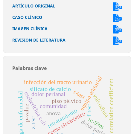
ARTÍCULO ORIGINAL
CASO CLÍNICO
IMAGEN CLÍNICA
REVISIÓN DE LITERATURA
Palabras clave
equipo editorial
correlation coefficient
infección del tracto urinario
silicato de calcio
t-test
escherichia coli
dolor perianal
carga de enfermedad
vulvodinia
piso pélvico
comunidad
p-value
f-test
retratamiento
anova
acceso electrónico
z-test
tc-99m
dolor perineal