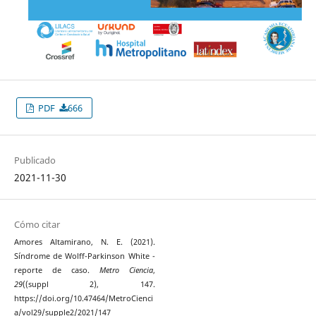
PDF
666
Publicado
2021-11-30
Cómo citar
Amores Altamirano, N. E. (2021).
Síndrome de Wolff-Parkinson White -
reporte de caso.
Metro Ciencia
,
29
((suppl 2), 147.
https://doi.org/10.47464/MetroCienci
a/vol29/supple2/2021/147