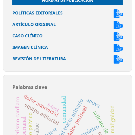
NORMAS DE PUBLICACIÓN
POLÍTICAS EDITORIALES
ARTÍCULO ORIGINAL
CASO CLÍNICO
IMAGEN CLÍNICA
REVISIÓN DE LITERATURA
Palabras clave
dolor anorrectal
comunidad
anova
o
infección del tracto urinario
t-test
equipo editorial
dolor perineal
malignidad
silicato de calcio
piso pélvico
dolor perianal
p-value
z-test