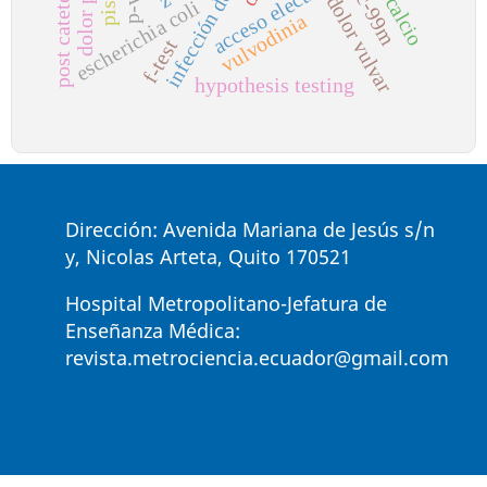
acceso electrónico
tc-99m
dolor vulvar
escherichia coli
vulvodinia
f-test
p
o
s
t
c
a
t
e
t
e
r
i
s
m
o
c
a
r
d
i
a
c
hypothesis testing
Dirección: Avenida Mariana de Jesús s/n
y, Nicolas Arteta, Quito 170521
Hospital Metropolitano-Jefatura de
Enseñanza Médica:
revista.metrociencia.ecuador@gmail.com