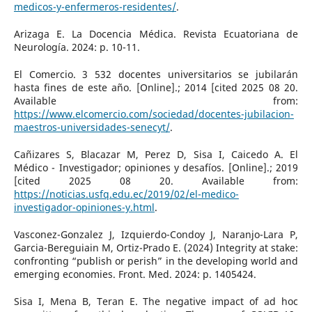
medicos-y-enfermeros-residentes/
.
Arizaga E. La Docencia Médica. Revista Ecuatoriana de
Neurología. 2024: p. 10-11.
El Comercio. 3 532 docentes universitarios se jubilarán
hasta fines de este año. [Online].; 2014 [cited 2025 08 20.
Available from:
https://www.elcomercio.com/sociedad/docentes-jubilacion-
maestros-universidades-senecyt/
.
Cañizares S, Blacazar M, Perez D, Sisa I, Caicedo A. El
Médico - Investigador; opiniones y desafíos. [Online].; 2019
[cited 2025 08 20. Available from:
https://noticias.usfq.edu.ec/2019/02/el-medico-
investigador-opiniones-y.html
.
Vasconez-Gonzalez J, Izquierdo-Condoy J, Naranjo-Lara P,
Garcia-Bereguiain M, Ortiz-Prado E. (2024) Integrity at stake:
confronting “publish or perish” in the developing world and
emerging economies. Front. Med. 2024: p. 1405424.
Sisa I, Mena B, Teran E. The negative impact of ad hoc