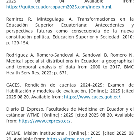
2025 08 04. Available from:
https://quitoecuadorcopaem2025.com/index.html
.
Ramirez R, Minteguiaga A. Transformaciones en la
Educación Superior Ecuatoriana: Antecedentes y
perspectivas futuras como consecuencia de la nueva
constitución política. Educación Superior y Sociedad. 2010:
p. 129-154.
Rodriguez A, Romero-Sandoval A, Sandoval B, Romero N.
Medical specialist distributions in Ecuador: a geographical
and temporal analysis of data from 2000 to 2017. BMC
Health Serv Res. 2022: p. 671.
CACES. Rendición de cuentas 2024–2025: Examen de
Habilitación y modelos de evaluación. [Online].; 2025 [cited
2025 08 20. Available from:
https://www.caces.gob.ec/
.
Diario El Expreso. Facultades de Medicina en Ecuador y el
estándar WFME. [Online].; 2025 [cited 2025 08 20. Available
from:
https://www.expreso.ec/
.
AFEME. Misión institucional. [Online].; 2025 [cited 2025 08
20. Available from:
https://afeme.org.ec/
.