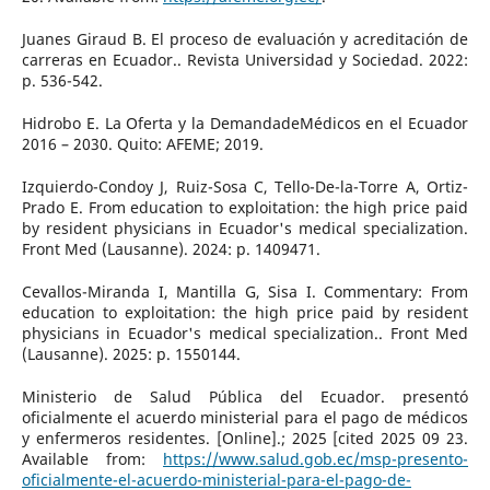
Juanes Giraud B. El proceso de evaluación y acreditación de
carreras en Ecuador.. Revista Universidad y Sociedad. 2022:
p. 536-542.
Hidrobo E. La Oferta y la DemandadeMédicos en el Ecuador
2016 – 2030. Quito: AFEME; 2019.
Izquierdo-Condoy J, Ruiz-Sosa C, Tello-De-la-Torre A, Ortiz-
Prado E. From education to exploitation: the high price paid
by resident physicians in Ecuador's medical specialization.
Front Med (Lausanne). 2024: p. 1409471.
Cevallos-Miranda I, Mantilla G, Sisa I. Commentary: From
education to exploitation: the high price paid by resident
physicians in Ecuador's medical specialization.. Front Med
(Lausanne). 2025: p. 1550144.
Ministerio de Salud Pública del Ecuador. presentó
oficialmente el acuerdo ministerial para el pago de médicos
y enfermeros residentes. [Online].; 2025 [cited 2025 09 23.
Available from:
https://www.salud.gob.ec/msp-presento-
oficialmente-el-acuerdo-ministerial-para-el-pago-de-