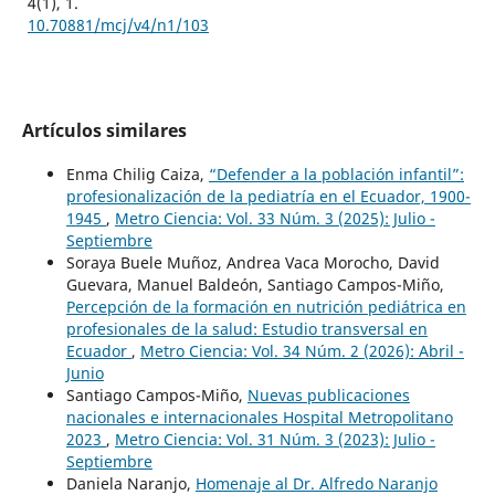
4
(1),
1.
10.70881/mcj/v4/n1/103
Artículos similares
Enma Chilig Caiza,
“Defender a la población infantil”:
profesionalización de la pediatría en el Ecuador, 1900-
1945
,
Metro Ciencia: Vol. 33 Núm. 3 (2025): Julio -
Septiembre
Soraya Buele Muñoz, Andrea Vaca Morocho, David
Guevara, Manuel Baldeón, Santiago Campos-Miño,
Percepción de la formación en nutrición pediátrica en
profesionales de la salud: Estudio transversal en
Ecuador
,
Metro Ciencia: Vol. 34 Núm. 2 (2026): Abril -
Junio
Santiago Campos-Miño,
Nuevas publicaciones
nacionales e internacionales Hospital Metropolitano
2023
,
Metro Ciencia: Vol. 31 Núm. 3 (2023): Julio -
Septiembre
Daniela Naranjo,
Homenaje al Dr. Alfredo Naranjo