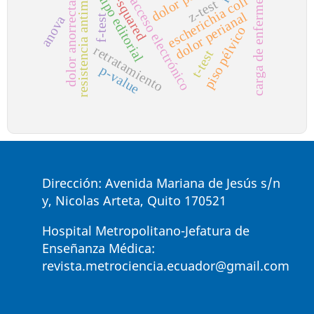
resistencia antimicrobiana
carga de enfermedad
chi-squared
equipo editorial
escherichia coli
acceso electrónico
dolor anorrectal
z-test
dolor perianal
f-test
anova
piso pélvico
retratamiento
t-test
p-value
Dirección: Avenida Mariana de Jesús s/n
y, Nicolas Arteta, Quito 170521
Hospital Metropolitano-Jefatura de
Enseñanza Médica:
revista.metrociencia.ecuador@gmail.com