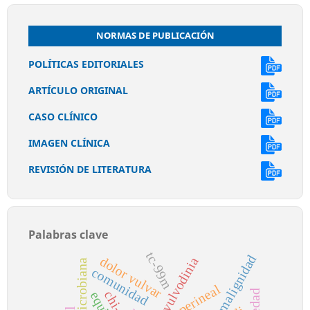
NORMAS DE PUBLICACIÓN
POLÍTICAS EDITORIALES
ARTÍCULO ORIGINAL
CASO CLÍNICO
IMAGEN CLÍNICA
REVISIÓN DE LITERATURA
Palabras clave
tc-99m
malignidad
dolor vulvar
vulvodinia
comunidad
dolor perineal