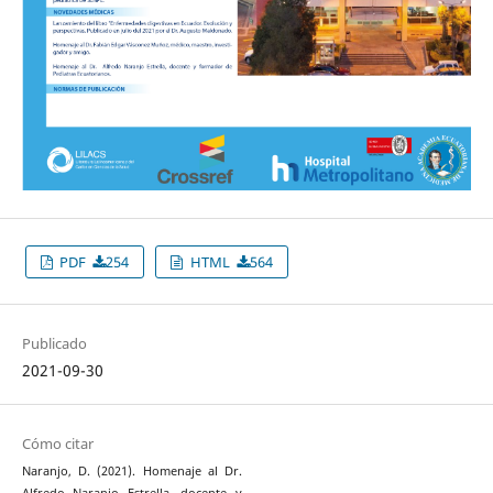
PDF
254
HTML
564
Publicado
2021-09-30
Cómo citar
Naranjo, D. (2021). Homenaje al Dr.
Alfredo Naranjo Estrella, docente y