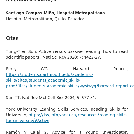
Santiago Campos-Miño,
Hospital Metropolitano
Hospital Metropolitano, Quito, Ecuador
Citas
Tung-Tien Sun. Active versus passive reading: how to read
scientific papers? Natl Sci Rev 2020; 7: 1422-27.
Perry WG. Harvard Report.
https://students.dartmouth.edu/academic-
skills/sites/students_academic_skills-
prod/files/students_academic_skills/wysiwyg/harvard_report_o
Sun TT. Nat Rev Mol Cell Biol 2004; 5: 577-81.
York University Leaning Skills Services. Reading Skills for
University.
https://lss.info.yorku.ca/resources/reading-skills-
for-university/#Active
Ramón y Cajal S. Advice for a Young Investigator.