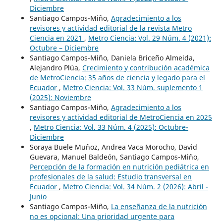
Diciembre
Santiago Campos-Miño,
Agradecimiento a los
revisores y actividad editorial de la revista Metro
Ciencia en 2021
,
Metro Ciencia: Vol. 29 Núm. 4 (2021):
Octubre – Diciembre
Santiago Campos-Miño, Daniela Briceño Almeida,
Alejandro Plúa,
Crecimiento y contribución académica
de MetroCiencia: 35 años de ciencia y legado para el
Ecuador
,
Metro Ciencia: Vol. 33 Núm. suplemento 1
(2025): Noviembre
Santiago Campos-Miño,
Agradecimiento a los
revisores y actividad editorial de MetroCiencia en 2025
,
Metro Ciencia: Vol. 33 Núm. 4 (2025): Octubre-
Diciembre
Soraya Buele Muñoz, Andrea Vaca Morocho, David
Guevara, Manuel Baldeón, Santiago Campos-Miño,
Percepción de la formación en nutrición pediátrica en
profesionales de la salud: Estudio transversal en
Ecuador
,
Metro Ciencia: Vol. 34 Núm. 2 (2026): Abril -
Junio
Santiago Campos-Miño,
La enseñanza de la nutrición
no es opcional: Una prioridad urgente para