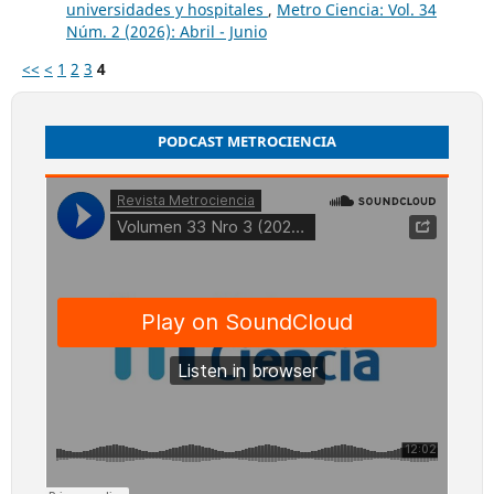
universidades y hospitales
,
Metro Ciencia: Vol. 34
Núm. 2 (2026): Abril - Junio
<<
<
1
2
3
4
PODCAST METROCIENCIA