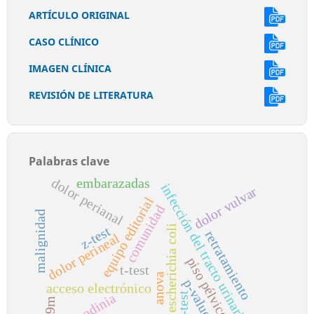
ARTÍCULO ORIGINAL
CASO CLÍNICO
IMAGEN CLÍNICA
REVISIÓN DE LITERATURA
Palabras clave
dolor perianal
embarazadas
infección del tracto urinario
dolor vulvar
equipo editorial
comunidad
malignidad
escherichia coli
z-test
retratamiento
dolor perineal
piso pélvico
t-test
anova
p-value
acceso electrónico
f-test
vulvodinia