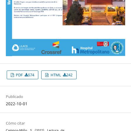
PDF
574
HTML
242
Publicado
2022-10-01
Cómo citar
Campos-Miño, S. (2022). Lectura de