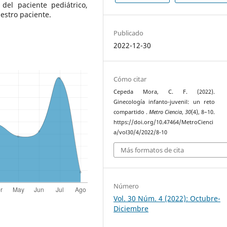
del paciente pediátrico,
estro paciente.
Publicado
2022-12-30
Cómo citar
Cepeda Mora, C. F. (2022).
Ginecología infanto-juvenil: un reto
compartido .
Metro Ciencia
,
30
(4), 8–10.
https://doi.org/10.47464/MetroCienci
a/vol30/4/2022/8-10
Más formatos de cita
Número
Vol. 30 Núm. 4 (2022): Octubre-
Diciembre