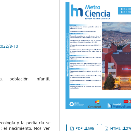
2022/8-10
a, población infantil,
ología y la pediatría se
: el nacimiento. Nos ven
PDF
596
HTML
27