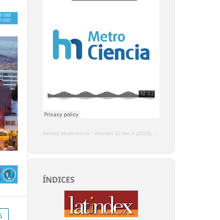
Revista Metrociencia
·
Volumen 33 Nro 3 (2025), Enero - Marzo
ÍNDICES
6