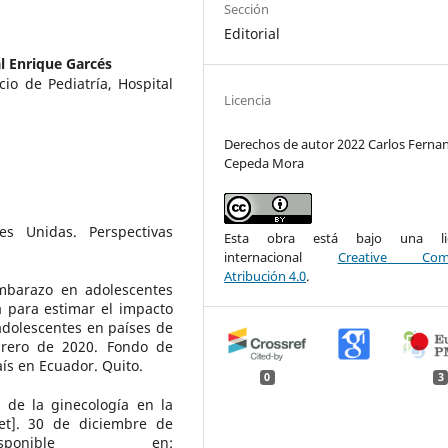
Sección
Editorial
l Enrique Garcés
cio de Pediatría, Hospital
Licencia
Derechos de autor 2022 Carlos Ferna
Cepeda Mora
s Unidas. Perspectivas
Esta obra está bajo una lic
internacional
Creative Com
Atribución 4.0
.
mbarazo en adolescentes
 para estimar el impacto
dolescentes en países de
brero de 2020. Fondo de
aís en Ecuador. Quito.
0
3
 de la ginecología en la
net]. 30 de diciembre de
sponible en: