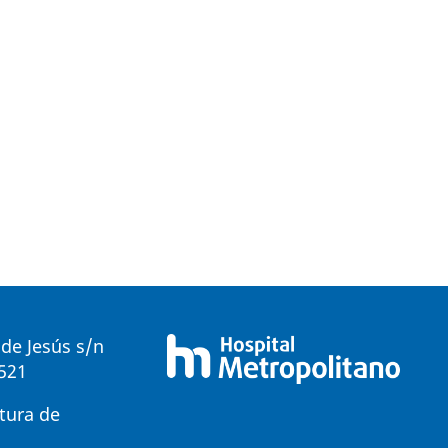
de Jesús s/n
0521
tura de