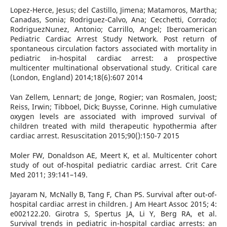
Lopez-Herce, Jesus; del Castillo, Jimena; Matamoros, Martha;
Canadas, Sonia; Rodriguez-Calvo, Ana; Cecchetti, Corrado;
RodriguezNunez, Antonio; Carrillo, Angel; Iberoamerican
Pediatric Cardiac Arrest Study Network. Post return of
spontaneous circulation factors associated with mortality in
pediatric in-hospital cardiac arrest: a prospective
multicenter multinational observational study. Critical care
(London, England) 2014;18(6):607 2014
Van Zellem, Lennart; de Jonge, Rogier; van Rosmalen, Joost;
Reiss, Irwin; Tibboel, Dick; Buysse, Corinne. High cumulative
oxygen levels are associated with improved survival of
children treated with mild therapeutic hypothermia after
cardiac arrest. Resuscitation 2015;90():150-7 2015
Moler FW, Donaldson AE, Meert K, et al. Multicenter cohort
study of out of-hospital pediatric cardiac arrest. Crit Care
Med 2011; 39:141–149.
Jayaram N, McNally B, Tang F, Chan PS. Survival after out-of-
hospital cardiac arrest in children. J Am Heart Assoc 2015; 4:
e002122.20. Girotra S, Spertus JA, Li Y, Berg RA, et al.
Survival trends in pediatric in-hospital cardiac arrests: an