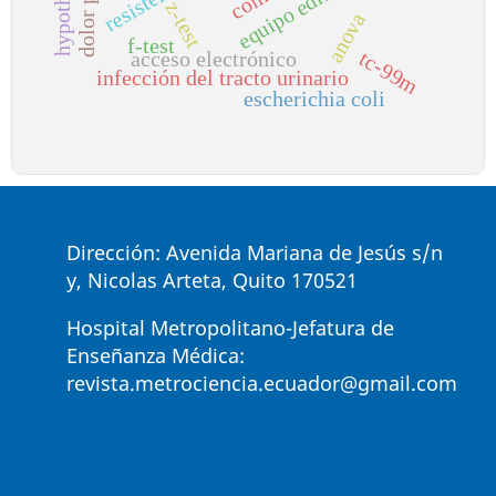
equipo editorial
z-test
anova
f-test
tc-99m
acceso electrónico
infección del tracto urinario
escherichia coli
Dirección: Avenida Mariana de Jesús s/n
y, Nicolas Arteta, Quito 170521
Hospital Metropolitano-Jefatura de
Enseñanza Médica:
revista.metrociencia.ecuador@gmail.com