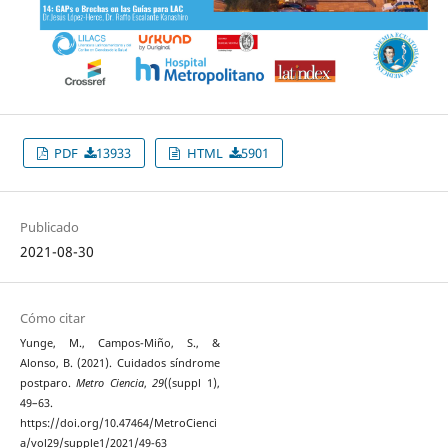
PDF
13933
HTML
5901
Publicado
2021-08-30
Cómo citar
Yunge, M., Campos-Miño, S., &
Alonso, B. (2021). Cuidados síndrome
postparo.
Metro Ciencia
,
29
((suppl 1),
49–63.
https://doi.org/10.47464/MetroCienci
a/vol29/supple1/2021/49-63