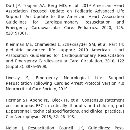
Duff JP, Topjian AA, Berg MD, et al. 2019 American Heart
Association Focused Update on Pediatric Advanced Life
Support: An Update to the American Heart Association
Guidelines for Cardiopulmonary Resuscitation and
Emergency Cardiovascular Care. Pediatrics. 2020; 145:
e20191361.
Kleinman ME, Chameides L, Schexnayder SM, et al. Part 14:
pediatric advanced life support: 2010 American Heart
Association Guidelines for Cardiopulmonary Resuscitation
and Emergency Cardiovascular Care. Circulation. 2010; 122
(suppl 3): S876–S908.
Livesay S, Emergency Neurological Life Support
Resuscitation Following Cardiac Arrest Protocol Version 4.0
Neurocritical Care Society, 2019.
Herman ST, Abend NS, Bleck TP, et al. Consensus statement
on continuous EEG in critically ill adults and children, part
II: personnel, technical specifications, and clinical practice. J
Clin Neurophysiol 2015; 32: 96–108.
Nolan J. Resuscitation Council UK, Guidelines: Post-