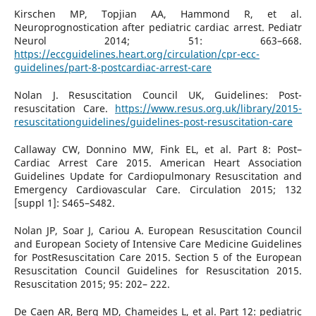
Kirschen MP, Topjian AA, Hammond R, et al.
Neuroprognostication after pediatric cardiac arrest. Pediatr
Neurol 2014; 51: 663–668.
https://eccguidelines.heart.org/circulation/cpr-ecc-
guidelines/part-8-postcardiac-arrest-care
Nolan J. Resuscitation Council UK, Guidelines: Post-
resuscitation Care.
https://www.resus.org.uk/library/2015-
resuscitationguidelines/guidelines-post-resuscitation-care
Callaway CW, Donnino MW, Fink EL, et al. Part 8: Post–
Cardiac Arrest Care 2015. American Heart Association
Guidelines Update for Cardiopulmonary Resuscitation and
Emergency Cardiovascular Care. Circulation 2015; 132
[suppl 1]: S465–S482.
Nolan JP, Soar J, Cariou A. European Resuscitation Council
and European Society of Intensive Care Medicine Guidelines
for PostResuscitation Care 2015. Section 5 of the European
Resuscitation Council Guidelines for Resuscitation 2015.
Resuscitation 2015; 95: 202– 222.
De Caen AR, Berg MD, Chameides L, et al. Part 12: pediatric