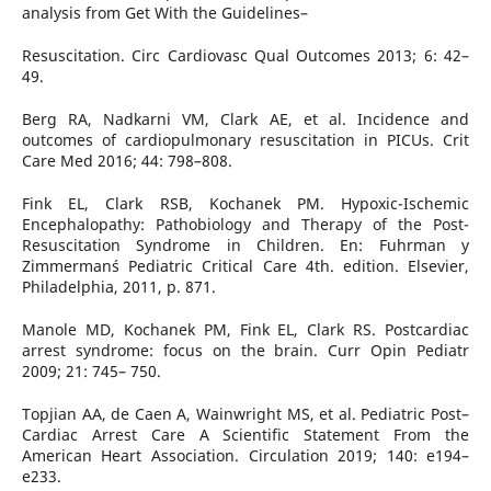
analysis from Get With the Guidelines–
Resuscitation. Circ Cardiovasc Qual Outcomes 2013; 6: 42–
49.
Berg RA, Nadkarni VM, Clark AE, et al. Incidence and
outcomes of cardiopulmonary resuscitation in PICUs. Crit
Care Med 2016; 44: 798–808.
Fink EL, Clark RSB, Kochanek PM. Hypoxic-Ischemic
Encephalopathy: Pathobiology and Therapy of the Post-
Resuscitation Syndrome in Children. En: Fuhrman y
Zimmerman´s Pediatric Critical Care 4th. edition. Elsevier,
Philadelphia, 2011, p. 871.
Manole MD, Kochanek PM, Fink EL, Clark RS. Postcardiac
arrest syndrome: focus on the brain. Curr Opin Pediatr
2009; 21: 745– 750.
Topjian AA, de Caen A, Wainwright MS, et al. Pediatric Post–
Cardiac Arrest Care A Scientific Statement From the
American Heart Association. Circulation 2019; 140: e194–
e233.