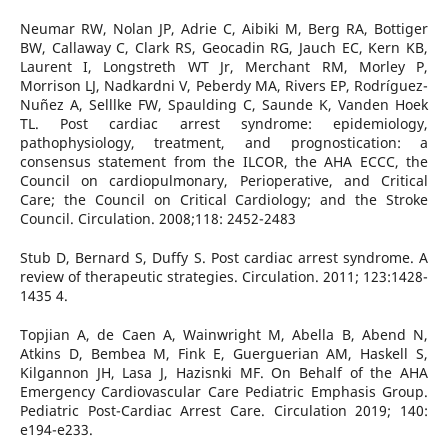
Neumar RW, Nolan JP, Adrie C, Aibiki M, Berg RA, Bottiger
BW, Callaway C, Clark RS, Geocadin RG, Jauch EC, Kern KB,
Laurent I, Longstreth WT Jr, Merchant RM, Morley P,
Morrison LJ, Nadkardni V, Peberdy MA, Rivers EP, Rodríguez-
Nuñez A, Selllke FW, Spaulding C, Saunde K, Vanden Hoek
TL. Post cardiac arrest syndrome: epidemiology,
pathophysiology, treatment, and prognostication: a
consensus statement from the ILCOR, the AHA ECCC, the
Council on cardiopulmonary, Perioperative, and Critical
Care; the Council on Critical Cardiology; and the Stroke
Council. Circulation. 2008;118: 2452-2483
Stub D, Bernard S, Duffy S. Post cardiac arrest syndrome. A
review of therapeutic strategies. Circulation. 2011; 123:1428-
1435 4.
Topjian A, de Caen A, Wainwright M, Abella B, Abend N,
Atkins D, Bembea M, Fink E, Guerguerian AM, Haskell S,
Kilgannon JH, Lasa J, Hazisnki MF. On Behalf of the AHA
Emergency Cardiovascular Care Pediatric Emphasis Group.
Pediatric Post-Cardiac Arrest Care. Circulation 2019; 140:
e194-e233.