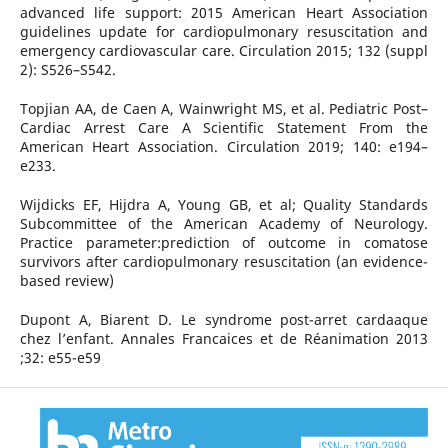
advanced life support: 2015 American Heart Association
guidelines update for cardiopulmonary resuscitation and
emergency cardiovascular care. Circulation 2015; 132 (suppl
2): S526–S542.
Topjian AA, de Caen A, Wainwright MS, et al. Pediatric Post–
Cardiac Arrest Care A Scientific Statement From the
American Heart Association. Circulation 2019; 140: e194–
e233.
Wijdicks EF, Hijdra A, Young GB, et al; Quality Standards
Subcommittee of the American Academy of Neurology.
Practice parameter:prediction of outcome in comatose
survivors after cardiopulmonary resuscitation (an evidence-
based review)
Dupont A, Biarent D. Le syndrome post-arret cardaaque
chez l’enfant. Annales Francaices et de Réanimation 2013
;32: e55-e59