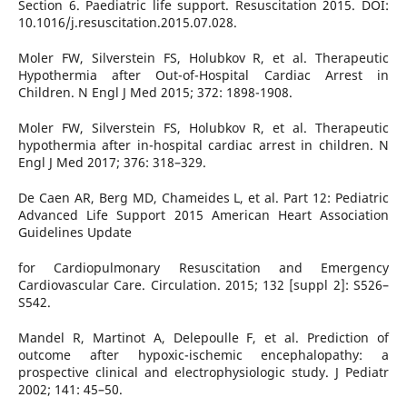
Section 6. Paediatric life support. Resuscitation 2015. DOI:
10.1016/j.resuscitation.2015.07.028.
Moler FW, Silverstein FS, Holubkov R, et al. Therapeutic
Hypothermia after Out-of-Hospital Cardiac Arrest in
Children. N Engl J Med 2015; 372: 1898-1908.
Moler FW, Silverstein FS, Holubkov R, et al. Therapeutic
hypothermia after in-hospital cardiac arrest in children. N
Engl J Med 2017; 376: 318–329.
De Caen AR, Berg MD, Chameides L, et al. Part 12: Pediatric
Advanced Life Support 2015 American Heart Association
Guidelines Update
for Cardiopulmonary Resuscitation and Emergency
Cardiovascular Care. Circulation. 2015; 132 [suppl 2]: S526–
S542.
Mandel R, Martinot A, Delepoulle F, et al. Prediction of
outcome after hypoxic-ischemic encephalopathy: a
prospective clinical and electrophysiologic study. J Pediatr
2002; 141: 45–50.