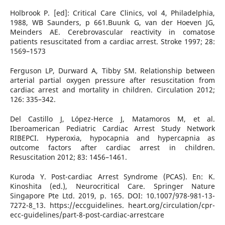
Holbrook P. [ed]: Critical Care Clinics, vol 4, Philadelphia,
1988, WB Saunders, p 661.Buunk G, van der Hoeven JG,
Meinders AE. Cerebrovascular reactivity in comatose
patients resuscitated from a cardiac arrest. Stroke 1997; 28:
1569–1573
Ferguson LP, Durward A, Tibby SM. Relationship between
arterial partial oxygen pressure after resuscitation from
cardiac arrest and mortality in children. Circulation 2012;
126: 335–342.
Del Castillo J, López-Herce J, Matamoros M, et al.
Iberoamerican Pediatric Cardiac Arrest Study Network
RIBEPCI. Hyperoxia, hypocapnia and hypercapnia as
outcome factors after cardiac arrest in children.
Resuscitation 2012; 83: 1456–1461.
Kuroda Y. Post-cardiac Arrest Syndrome (PCAS). En: K.
Kinoshita (ed.), Neurocritical Care. Springer Nature
Singapore Pte Ltd. 2019, p. 165. DOI: 10.1007/978-981-13-
7272-8_13. https://eccguidelines. heart.org/circulation/cpr-
ecc-guidelines/part-8-post-cardiac-arrestcare