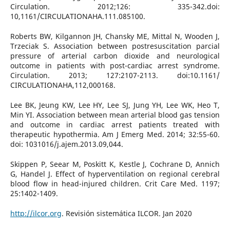
Circulation. 2012;126: 335-342.doi:
10,1161/CIRCULATIONAHA.111.085100.
Roberts BW, Kilgannon JH, Chansky ME, Mittal N, Wooden J,
Trzeciak S. Association between postresuscitation parcial
pressure of arterial carbon dioxide and neurological
outcome in patients with post-cardiac arrest syndrome.
Circulation. 2013; 127:2107-2113. doi:10.1161/
CIRCULATIONAHA,112,000168.
Lee BK, Jeung KW, Lee HY, Lee SJ, Jung YH, Lee WK, Heo T,
Min YI. Association between mean arterial blood gas tension
and outcome in cardiac arrest patients treated with
therapeutic hypothermia. Am J Emerg Med. 2014; 32:55-60.
doi: 1031016/j.ajem.2013.09,044.
Skippen P, Seear M, Poskitt K, Kestle J, Cochrane D, Annich
G, Handel J. Effect of hyperventilation on regional cerebral
blood flow in head-injured children. Crit Care Med. 1197;
25:1402-1409.
http://ilcor.org
. Revisión sistemática ILCOR. Jan 2020