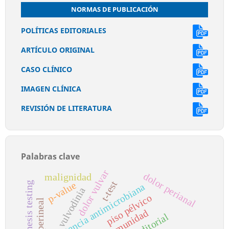
NORMAS DE PUBLICACIÓN
POLÍTICAS EDITORIALES
ARTÍCULO ORIGINAL
CASO CLÍNICO
IMAGEN CLÍNICA
REVISIÓN DE LITERATURA
Palabras clave
dolor vulvar
dolor perianal
malignidad
t-test
p-value
hypothesis testing
resistencia antimicrobiana
vulvodinia
piso pélvico
dolor perineal
comunidad