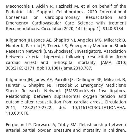
Maconochie I, Aickin R, Hazinski M, et al on behalf of the
Pediatric Life Support Collaborators. 2020 International
Consensus on Cardiopulmonary Resuscitation and
Emergency Cardiovascular Care Science with tretment
Recomendations. Circulation 2020; 142 (suppl1): S140-S184
Kilgannon JH, Jones AE, Shapiro NI, Angelos MG, Milcarek B,
Hunter K, Parrillo JE, Trzeciak S; Emergency Mediciene Shock
Research Network (EMSShockNet) Investigators. Association
between arterial hiperoxia following resuscitation from
cardiac arrest and in-hospital mortality. JAMA 2010;
303:2165-2171. doi: 10.1001/jama.2010.707.
Kilgannon JH, Jones AE, Parrillo JE, Dellinger RP, Milcarek B,
Hunter K, Shapiro NI, Trzeciak S; Emergency Mediciene
Shock Research Network (EMSShockNet) Investigators.
Relationship between supranormal oxygen tension and
outcome after resuscitation from cardiac arrest. Circulation
2011; 123:2717-2722. doi: 10,1161/CIRCULATIONAHA.
110,001016.
Ferguson LP, Durward A, Tibby SM. Relashionship between
arterial partial oxygen pressure and mortality in children.