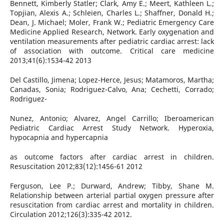
Bennett, Kimberly Statler; Clark, Amy E.; Meert, Kathleen L.;
Topjian, Alexis A.; Schleien, Charles L.; Shaffner, Donald H.;
Dean, J. Michael; Moler, Frank W.; Pediatric Emergency Care
Medicine Applied Research, Network. Early oxygenation and
ventilation measurements after pediatric cardiac arrest: lack
of association with outcome. Critical care medicine
2013;41(6):1534-42 2013
Del Castillo, Jimena; Lopez-Herce, Jesus; Matamoros, Martha;
Canadas, Sonia; Rodriguez-Calvo, Ana; Cechetti, Corrado;
Rodriguez-
Nunez, Antonio; Alvarez, Angel Carrillo; Iberoamerican
Pediatric Cardiac Arrest Study Network. Hyperoxia,
hypocapnia and hypercapnia
as outcome factors after cardiac arrest in children.
Resuscitation 2012;83(12):1456-61 2012
Ferguson, Lee P.; Durward, Andrew; Tibby, Shane M.
Relationship between arterial partial oxygen pressure after
resuscitation from cardiac arrest and mortality in children.
Circulation 2012;126(3):335-42 2012.