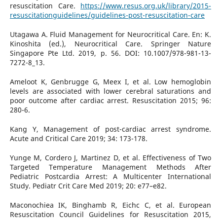
resuscitation Care.
https://www.resus.org.uk/library/2015-
resuscitationguidelines/guidelines-post-resuscitation-care
Utagawa A. Fluid Management for Neurocritical Care. En: K.
Kinoshita (ed.), Neurocritical Care. Springer Nature
Singapore Pte Ltd. 2019, p. 56. DOI: 10.1007/978-981-13-
7272-8_13.
Ameloot K, Genbrugge G, Meex I, et al. Low hemoglobin
levels are associated with lower cerebral saturations and
poor outcome after cardiac arrest. Resuscitation 2015; 96:
280-6.
Kang Y, Management of post-cardiac arrest syndrome.
Acute and Critical Care 2019; 34: 173-178.
Yunge M, Cordero J, Martinez D, et al. Effectiveness of Two
Targeted Temperature Management Methods After
Pediatric Postcardia Arrest: A Multicenter International
Study. Pediatr Crit Care Med 2019; 20: e77–e82.
Maconochiea IK, Binghamb R, Eichc C, et al. European
Resuscitation Council Guidelines for Resuscitation 2015,