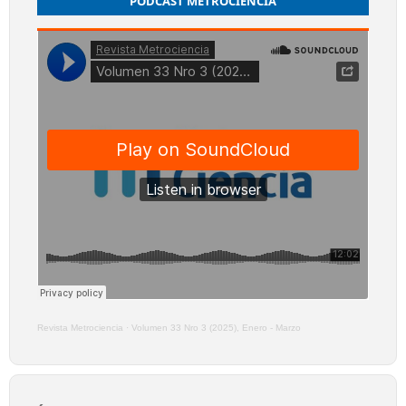
PODCAST METROCIENCIA
Revista Metrociencia
·
Volumen 33 Nro 3 (2025), Enero - Marzo