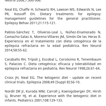
Neurol 2008;7:500-506.
Neal EG, Chaffe H, Schwartz RH, Lawson MS, Edwards N, Lee
PR, Kossoff EH. Dietary treatments for epilepsy:
management guidelines for the general practitioner.
Epilepsy Behav 2011;21:115-121.
Pablos-Sánchez T, Oliveros-Leal L, Núñez-Enamorado N,
Camacho-Salas A, Moreno-Villares JM, Simón-De las Heras R.
Experiencia en el tratamiento con dieta cetogénica de la
epilepsia refractaria en la edad pediátrica. Rev Neurol
2014;58:55-62.
Caraballo RH, Trípoli J, Escobal L, Cersósimo R, Tenembaum
S, Palacios C. Dieta cetogénica: eficacia y tolerabilidad en
epilepsia refractaria en pediatría. Rev Neurol 1998;26:61-64.
Cross JH, Neal EG. The ketogenic diet - update on recent
clinical trials. Epilepsia 2008;49 (Suppl 8):S6-10.
Nordli DR Jr, Kuroda MM, Carroll J, Koenigsberger DY, Hirsh
LJ, Bruner HJ, et al. Experience with the ketogenic diet in
infants. Pediatrics 2001;108:129-133.