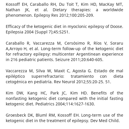
Kossoff EH, Caraballo RH, Du Toit T, Kim HD, MacKay MT,
Nathan JK, et al. Dietary therapies: a worldwide
phenomenon. Epilepsy Res 2012;100:205-209.
Efficacy of the ketogenic diet in myoclonic epilepsy of Doose.
Epilepsia 2004 (Suppl 7);45:S251.
Caraballo R, Vaccarezza M, Cersósimo R, Ríos V, Soraru
A,Arroyo H, et al. Long-term follow-up of the ketogenic diet
for refractory epilepsy: multicenter Argentinean experience
in 216 pediatric patients. Seizure 2011;20:640-605.
Vaccarezza M, Silva W, Maxit C, Agosta G. Estado de mal
epiléptico superrefractario: tratamiento con dieta
cetogénica en pediatría. Rev Neurol 2012;55:20-25. 51.
Kim DW, Kang HC, Park JC, Kim HD. Benefits of the
nonfasting ketogenic diet compared with the initial fasting
ketogenic diet. Pediatrics 2004;114:1627-1630.
Groesbeck DK, Bluml RM, Kossoff EH. Long-term use of the
ketogenic diet in the treatment of epilepsy. Dev Med Child.