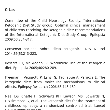
Citas
Committee of the Child Neurology Society; International
Ketogenic Diet Study Group. Optimal clinical management
of childrens receiving the ketogenic diet: recommendations
of the International Ketogenic Diet Study Group. Epilepsia
2009;50:304-317.
Consenso nacional sobre dieta cetogénica. Rev Neurol
2014;59(5):213-223.
Kossoff EH, McGrogan JR. Worldwide use of the ketogenic
diet. Epilepsia 2005;46:280-289.
Freeman J, Veggiotti P, Lanzi G, Tagliabue A, Perucca E. The
ketogenic diet: from molecular mechanisms to clinical
effects. Epilepsy Research 2006;68:145-180.
Neal EG, Chaffe H, Schwartz RH, Lawson MS, Edwards N,
Fitzsimmons G, et al. The ketogenic diet for the treatment of
childhood epilepsy: a randomized controlled trial. Lancet