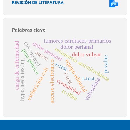
REVISIÓN DE LITERATURA
Palabras clave
tumores cardiacos primarios
chi-squared
dolor perineal
carga de enfermedad
dolor perianal
resistencia antimicrobiana
piso pélvico
anova
dolor vulvar
p-value
equipo editorial
hypothesis testing
acceso electrónico
z-test
escherichia coli
f-test
t-test
vulvodinia
comunidad
tc-99m